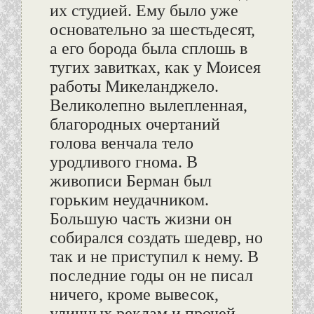
их студией. Ему было уже
основательно за шестьдесят,
а его борода была сплошь в
тугих завитках, как у Моисея
работы Микеланджело.
Великолепно вылепленная,
благородных очертаний
голова венчала тело
уродливого гнома. В
живописи Берман был
горьким неудачником.
Большую часть жизни он
собирался создать шедевр, но
так и не приступил к нему. В
последние годы он не писал
ничего, кроме вывесок,
уличных реклам и прочей