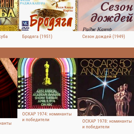
жуба
Бродяга (1951)
Сезон дождей (1949)
ОСКАР 1974: номинанты
и победители
ОСКАР 1978: номинанты
нанты
и победители