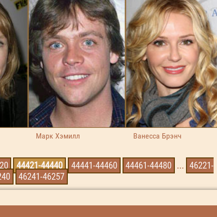
Марк Хэмилл
Ванесса Брэнч
20
44421-44440
44441-44460
44461-44480
...
46221-
240
46241-46257