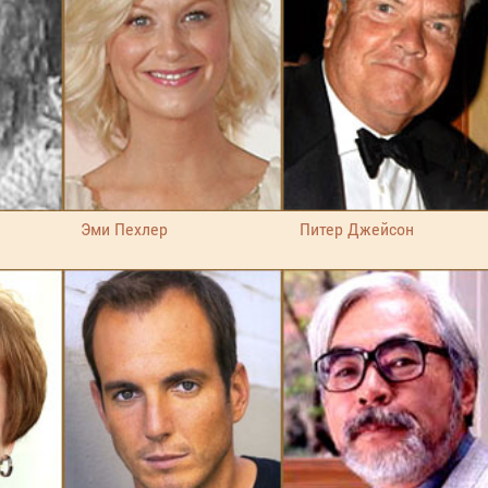
Эми Пехлер
Питер Джейсон