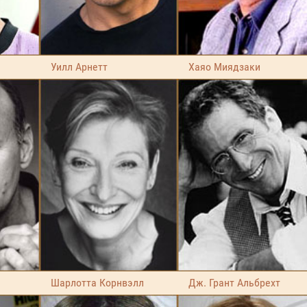
Уилл Арнетт
Хаяо Миядзаки
Шарлотта Корнвэлл
Дж. Грант Альбрехт