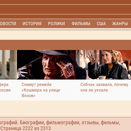
ОВОСТИ
ИСТОРИЯ
РОЛИКИ
ФИЛЬМЫ
США
ЖАНРЫ
фера
Снимут ремейк
Собчак заявила, почему
оссии
«Кошмара на улице
она не уехала
Вязов»
ографий. Биографии, фильмографии, отзывы, фильмы,
. Страница
2222
из 2313