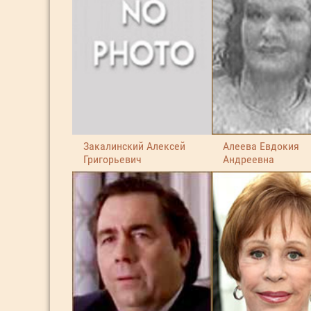
Закалинский Алексей
Алеева Евдокия
Григорьевич
Андреевна