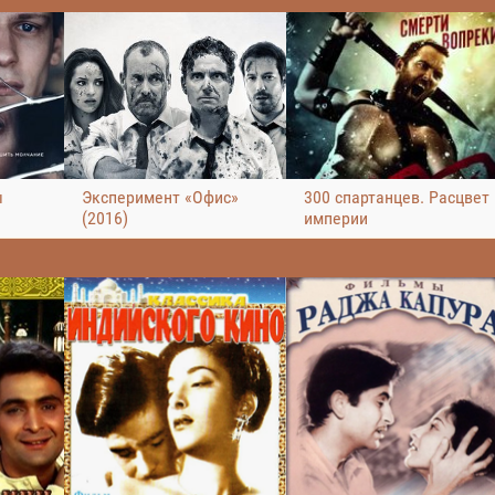
ы
Эксперимент «Офис»
300 спартанцев. Расцвет
(2016)
империи