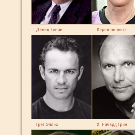
Дэвид Генри
Кэрол Бернетт
Грег Эллис
Х. Ричард Грин