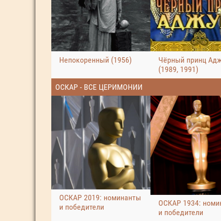
Непокоренный (1956)
Чёрный принц Ад
(1989, 1991)
ОСКАР - ВСЕ ЦЕРИМОНИИ
ОСКАР 2019: номинанты
ОСКАР 1934: номи
и победители
и победители