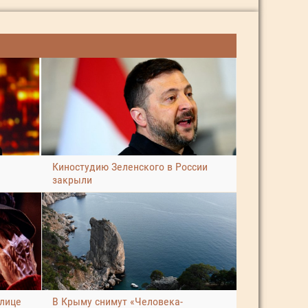
Киностудию Зеленского в России
закрыли
улице
В Крыму снимут «Человека-