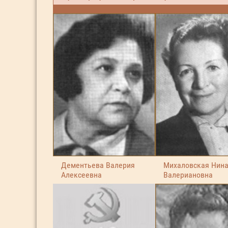
Дементьева Валерия
Михаловская Нин
Алексеевна
Валериановна