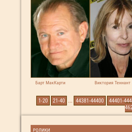
Барт МакКарти
Виктория Теннант
1-20
21-40
...
44381-44400
44401-444
46
РОЛИКИ