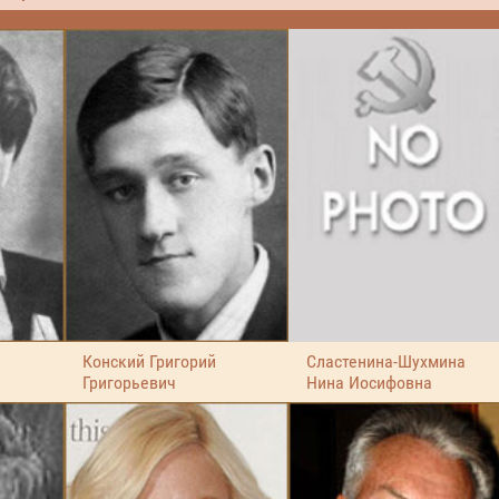
а
Конский Григорий
Сластенина-Шухмина
Григорьевич
Нина Иосифовна