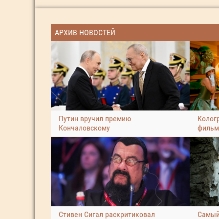
АРХИВ НОВОСТЕЙ
Путин вручил премию
Колог
Кончаловскому
фильм
Стивен Сигал раскритиковал
Самый