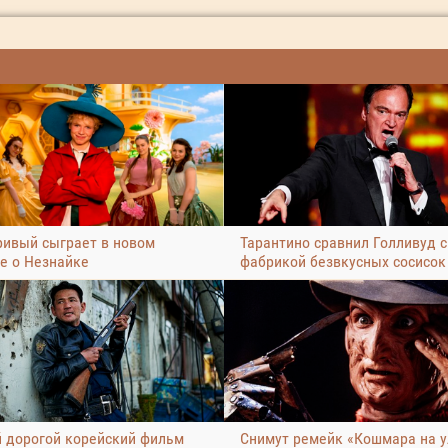
ривый сыграет в новом
Тарантино сравнил Голливуд с
е о Незнайке
фабрикой безвкусных сосисок
 дорогой корейский фильм
Снимут ремейк «Кошмара на 