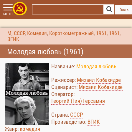
Гость
МЕНЮ
М
,
СССР
,
Комедия
,
Короткометражный
,
1961
,
1961
,
ВГИК
Молодая любовь (1961)
Название:
Молодая любовь
Режиссер:
Михаил Кобахидзе
Сценарист:
Михаил Кобахидзе
Оператор:
Георгий (Гия) Герсамия
Страна:
СССР
Производство:
ВГИК
Жанр:
комедия