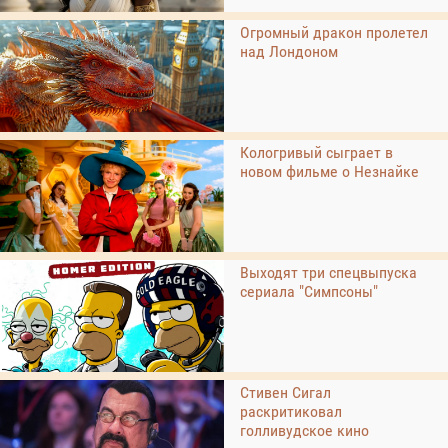
Огромный дракон пролетел
над Лондоном
Кологривый сыграет в
новом фильме о Незнайке
Выходят три спецвыпуска
сериала "Симпсоны"
Стивен Сигал
раскритиковал
голливудское кино