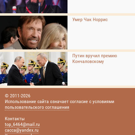
Умер Чак Норрис
Путин вручил премию
Кончаловскому
© 2011-2026
Использование сайта означает согласие с условиями
пользовательского соглашения
Контакты
top_6464@mail.ru
cacca@yandex.ru