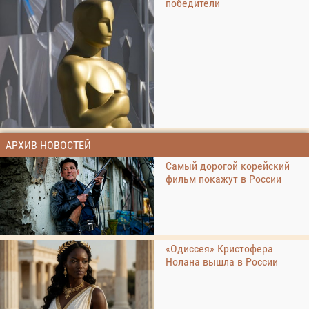
победители
АРХИВ НОВОСТЕЙ
Самый дорогой корейский
фильм покажут в России
«Одиссея» Кристофера
Нолана вышла в России