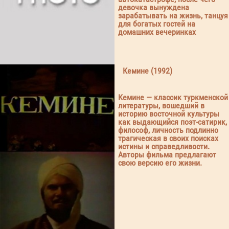
девочка вынуждена
зарабатывать на жизнь, танцуя
для богатых гостей на
домашних вечеринках
Кемине (1992)
Кемине — классик туркменской
литературы, вошедший в
историю восточной культуры
как выдающийся поэт-сатирик,
философ, личность подлинно
трагическая в своих поисках
истины и справедливости.
Авторы фильма предлагают
свою версию его жизни.