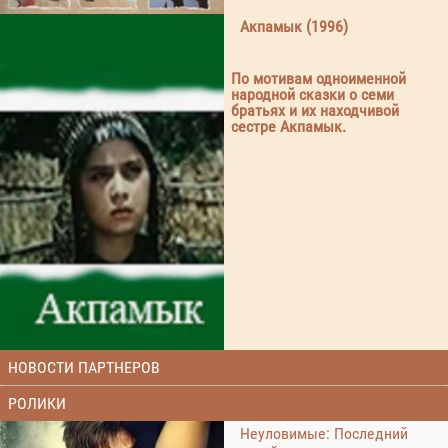
Акпамык (1996)
По мотивам одноименной
народной сказки о семи
братьях и их находчивой
сестре Акпамык.
НОВОСТИ ПАРТНЕРОВ
РОЛИКИ
Неуловимые: Последний