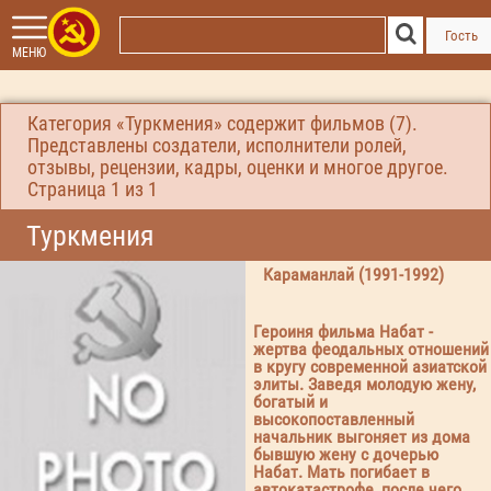
Гость
МЕНЮ
Категория «Туркмения» содержит фильмов (7).
Представлены создатели, исполнители ролей,
отзывы, рецензии, кадры, оценки и многое другое.
Страница
1
из 1
Туркмения
Караманлай (1991-1992)
Героиня фильма Набат -
жертва феодальных отношений
в кругу современной азиатской
элиты. Заведя молодую жену,
богатый и
высокопоставленный
начальник выгоняет из дома
бывшую жену с дочерью
Набат. Мать погибает в
автокатастрофе, после чего