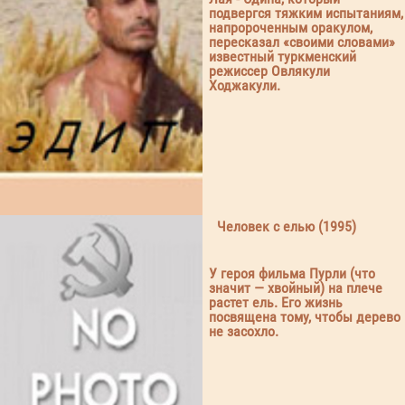
подвергся тяжким испытаниям,
напророченным оракулом,
пересказал «своими словами»
известный туркменский
режиссер Овлякули
Ходжакули.
Человек с елью (1995)
У героя фильма Пурли (что
значит — хвойный) на плече
растет ель. Его жизнь
посвящена тому, чтобы дерево
не засохло.