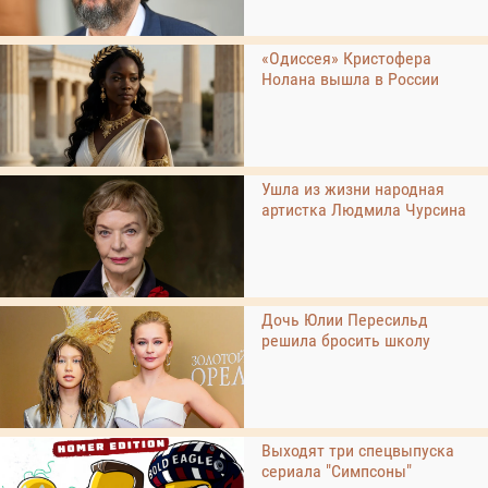
«Одиссея» Кристофера
Нолана вышла в России
Ушла из жизни народная
артистка Людмила Чурсина
Дочь Юлии Пересильд
решила бросить школу
Выходят три спецвыпуска
сериала "Симпсоны"