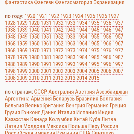
Фантастика
Фэнтези
Фантасмагория
Экранизация
по году:
1920
1921
1922
1923
1924
1925
1926
1927
1928
1929
1920
1931
1932
1933
1934
1935
1936
1937
1938
1939
1940
1941
1942
1943
1944
1945
1946
1947
1948
1949
1950
1951
1952
1933
1954
1955
1956
1957
1968
1959
1960
1961
1062
1963
1964
1965
1966
1967
1968
1969
1970
1971
1972
1973
1974
1975
1976
1977
1978
1979
1980
1081
1982
1983
1984
1985
1986
1987
1988
1989
1990
1991
1992
1993
1994
1995
1996
1997
1998
1999
2000
2001
2002
2003
2004
2005
2006
2007
2008
2009
2010
2011
2012
2013
2014
2015
по странам:
СССР
Австралия
Австрия
Азербайджан
Аргентина
Армения
Беларусь
Бразилия
Болгария
Бельгия
Великобритания
Венгрия
Германия
Греция
Грузия
Гонконг
Дания
Италия
Испания
Индия
Казахстан
Канада
Колумбия
Китай
Куба
Литва
Латвия
Молдова
Мексика
Польша
Перу
Россия
Российская империя
Румыния
США
Сингапур