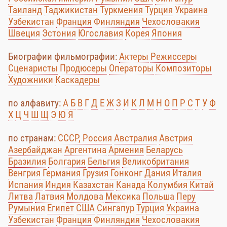
Таиланд
Таджикистан
Туркмения
Турция
Украина
Узбекистан
Франция
Финляндия
Чехословакия
Швеция
Эстония
Югославия
Корея
Япония
Биографии фильмографии:
Актеры
Режиссеры
Сценаристы
Продюсеры
Операторы
Композиторы
Художники
Каскадеры
по алфавиту:
А
Б
В
Г
Д
Е
Ж
З
И
К
Л
М
Н
О
П
Р
С
Т
У
Ф
Х
Ц
Ч
Ш
Щ
Э
Ю
Я
по странам:
СССР, Россия
Австралия
Австрия
Азербайджан
Аргентина
Армения
Беларусь
Бразилия
Болгария
Бельгия
Великобритания
Венгрия
Германия
Грузия
Гонконг
Дания
Италия
Испания
Индия
Казахстан
Канада
Колумбия
Китай
Литва
Латвия
Молдова
Мексика
Польша
Перу
Румыния
Египет
США
Сингапур
Турция
Украина
Узбекистан
Франция
Финляндия
Чехословакия