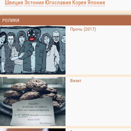
Швеция
Эстония
Югославия
Корея
Япония
РОЛИКИ
Прочь (2017)
Визит