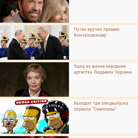
Путин вручил премию
Кончаловскому
Ушла из жизни народная
артистка Людмила Чурсина
Выходят три спецвыпуска
сериала "Симпсоны"