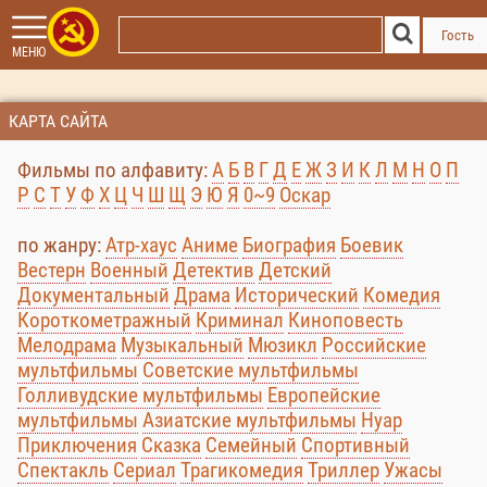
Гость
МЕНЮ
КАРТА САЙТА
Фильмы по алфавиту:
А
Б
В
Г
Д
Е
Ж
З
И
К
Л
М
Н
О
П
Р
С
Т
У
Ф
Х
Ц
Ч
Ш
Щ
Э
Ю
Я
0~9
Оскар
по жанру:
Атр-хаус
Аниме
Биография
Боевик
Вестерн
Военный
Детектив
Детский
Документальный
Драма
Исторический
Комедия
Короткометражный
Криминал
Киноповесть
Мелодрама
Музыкальный
Мюзикл
Российские
мультфильмы
Советские мультфильмы
Голливудские мультфильмы
Европейские
мультфильмы
Азиатские мультфильмы
Нуар
Приключения
Сказка
Семейный
Спортивный
Спектакль
Сериал
Трагикомедия
Триллер
Ужасы