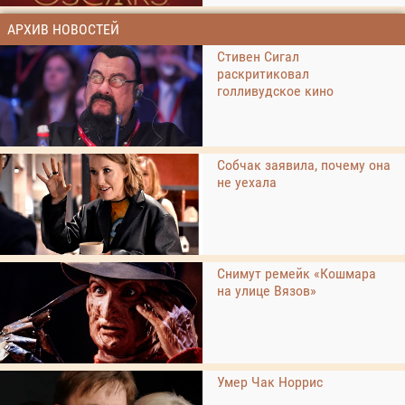
АРХИВ НОВОСТЕЙ
Стивен Сигал
раскритиковал
голливудское кино
Собчак заявила, почему она
не уехала
Снимут ремейк «Кошмара
на улице Вязов»
Умер Чак Норрис