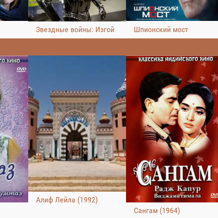
Шпионский мост
Звездные войны: Изгой
Алиф Лейла (1992)
Сангам (1964)