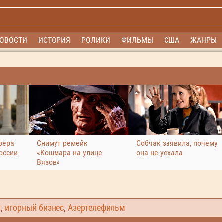
ОВОСТИ
ИСТОРИЯ
РОЛИКИ
ФИЛЬМЫ
США
ЖАНРЫ
фера
Снимут ремейк
Собчак заявила, почему
оссии
«Кошмара на улице
она не уехала
Вязов»
9
,
игорный бизнес
,
Азертелефильм