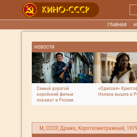
ГЛАВНАЯ
Н
НОВОСТИ
Самый дорогой
«Одиссея» Кристо
корейский фильм
Нолана вышла в Р
покажут в России
М
,
СССР
,
Драма
,
Короткометражный
,
197