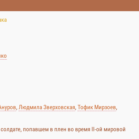
ака
нко
Ануров
,
Людмила Зверховская
,
Тофик Мирзоев
,
олдате, попавшем в плен во время II-ой мировой