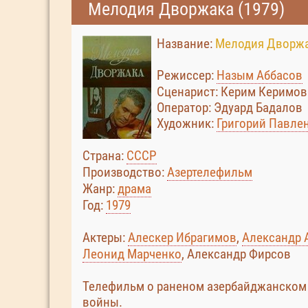
Мелодия Дворжака (1979)
Название:
Мелодия Дворж
Режиссер:
Назым Аббасов
Сценарист: Керим Керимов
Оператор: Эдуард Бадалов
Художник:
Григорий Павле
Страна:
СССР
Производство:
Азертелефильм
Жанр:
драма
Год:
1979
Актеры:
Алескер Ибрагимов
,
Александр 
Леонид Марченко
, Александр Фирсов
Телефильм о раненом азербайджанском с
войны.