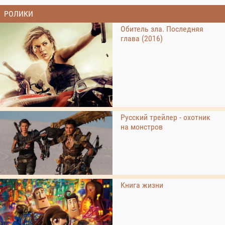
РОЛИКИ
Обитель зла. Последняя
глава (2016)
Русский трейлер - охотник
на монстров
Книга жизни