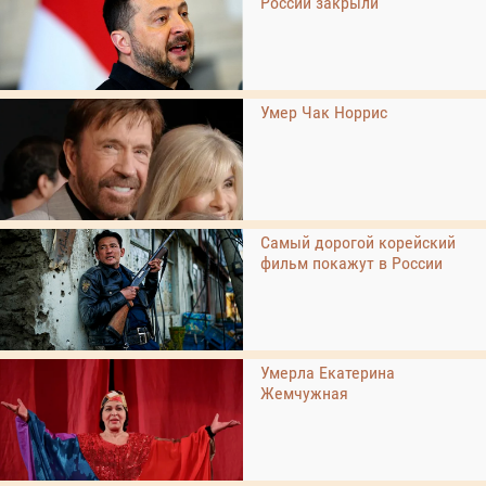
России закрыли
Умер Чак Норрис
Самый дорогой корейский
фильм покажут в России
Умерла Екатерина
Жемчужная