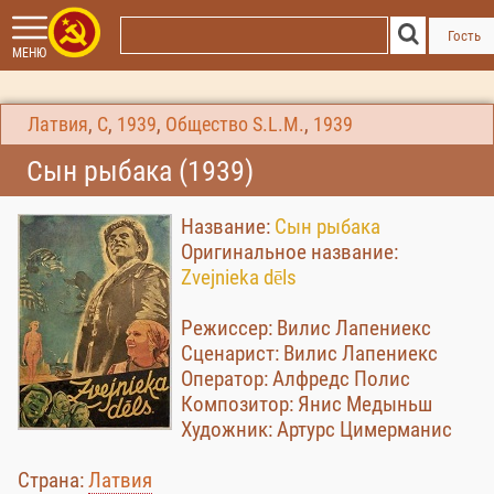
Гость
МЕНЮ
Латвия
,
С
,
1939
,
Общество S.L.M.
,
1939
Сын рыбака (1939)
Название:
Сын рыбака
Оригинальное название:
Zvejnieka dēls
Режиссер: Вилис Лапениекс
Сценарист: Вилис Лапениекс
Оператор: Алфредс Полис
Композитор: Янис Медыньш
Художник: Артурс Цимерманис
Страна:
Латвия