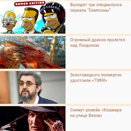
Выходят три спецвыпуска
сериала "Симпсоны"
Огромный дракон пролетел
над Лондоном
Золотовицкого посмертно
удостоили «ТЭФИ»
Снимут ремейк «Кошмара
на улице Вязов»