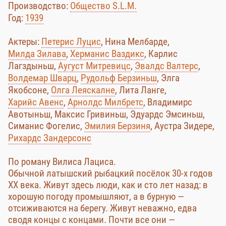
Производство:
Общество S.L.M.
Год:
1939
Актеры:
Петерис Луцис
, Нина Мелбарде,
Милда Зилава
,
Херманис Ваздикс
, Карлис
Лагздыньш,
Аугуст Митревицс
,
Эвалдс Валтерс
,
Волдемар Шварц
,
Рудольф Берзиньш
, Элга
Якобсоне,
Олга Леяскалне
, Лита Ланге,
Харийс Авенс
,
Арнолдc Милбретс
, Владимирс
Авотыньш, Максис Гривиньш, Эдуардс Эмсиньш,
Симанис Фогелис,
Эмилия Берзиня
, Аустра Зидере,
Рихардс Зандерсонс
По роману Вилиса Лациса.
Обычной латышский рыбацкий посёлок 30-х годов
XX века. Живут здесь люди, как и сто лет назад: в
хорошую погоду промышляют, а в бурную —
отсиживаются на берегу. Живут неважно, едва
сводя концы с концами. Почти все они —