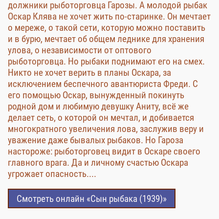
должники рыботорговца Гарозы. А молодой рыбак
Оскар Клява не хочет жить по-старинке. Он мечтает
о мереже, о такой сети, которую можно поставить
и в бурю, мечтает об общем леднике для хранения
улова, о независимости от оптового
рыботорговца. Но рыбаки поднимают его на смех.
Никто не хочет верить в планы Оскара, за
исключением беспечного авантюриста Фреди. С
его помощью Оскар, вынужденный покинуть
родной дом и любимую девушку Аниту, всё же
делает сеть, о которой он мечтал, и добивается
многократного увеличения лова, заслужив веру и
уважение даже бывалых рыбаков. Но Гароза
настороже: рыботорговец видит в Оскаре своего
главного врага. Да и личному счастью Оскара
угрожает опасность....
Смотреть онлайн «Сын рыбака (1939)»