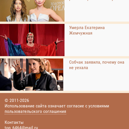
Умерла Екатерина
Жемчужная
Собчак заявила, почему она
не уехала
© 2011-2026
Использование сайта означает согласие с условиями
пользовательского соглашения
Контакты
top_6464@mail.ru