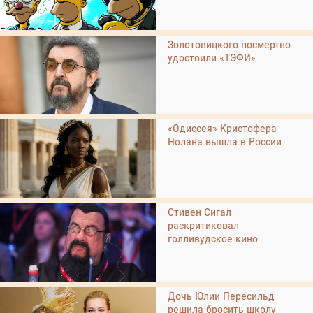
Золотовицкого посмертно
удостоили «ТЭФИ»
«Одиссея» Кристофера
Нолана вышла в России
Стивен Сигал
раскритиковал
голливудское кино
Дочь Юлии Пересильд
решила бросить школу