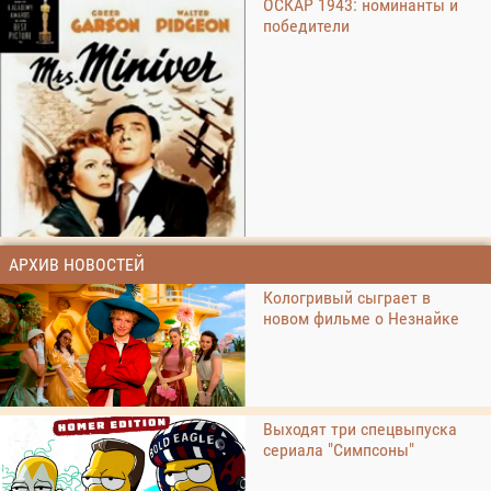
ОСКАР 1943: номинанты и
победители
АРХИВ НОВОСТЕЙ
Кологривый сыграет в
новом фильме о Незнайке
Выходят три спецвыпуска
сериала "Симпсоны"