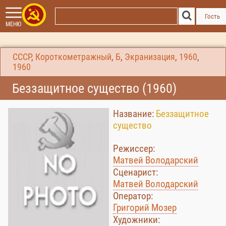
Гость
МЕНЮ
СССР
,
Короткометражный
,
Б
,
Экранизация
,
1960
,
1960
Беззащитное существо (1960)
Название:
Беззащитное
существо
Режиссер:
Матвей Володарский
Сценарист:
Матвей Володарский
Оператор:
Григорий Мозер
Художники: