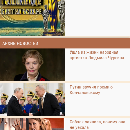
АРХИВ НОВОСТЕЙ
Ушла из жизни народная
артистка Людмила Чурсина
Путин вручил премию
Кончаловскому
Собчак заявила, почему она
не уехала