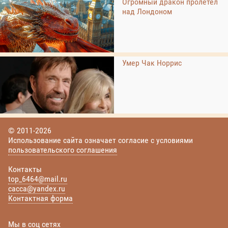
Огромный дракон пролетел
над Лондоном
Умер Чак Норрис
© 2011-2026
Использование сайта означает согласие с условиями
пользовательского соглашения
Контакты
top_6464@mail.ru
cacca@yandex.ru
Контактная форма
Мы в соц сетях