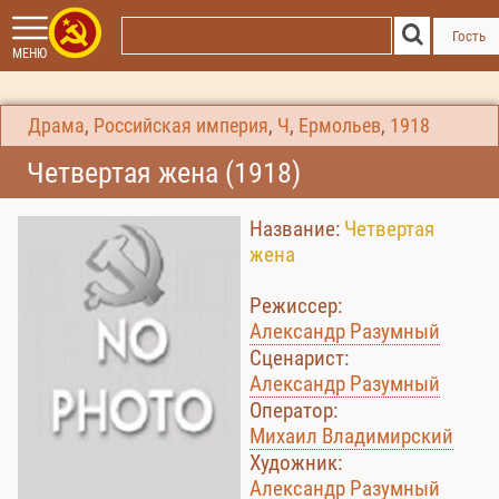
Гость
МЕНЮ
Драма
,
Российская империя
,
Ч
,
Ермольев
,
1918
Четвертая жена (1918)
Название:
Четвертая
жена
Режиссер:
Александр Разумный
Сценарист:
Александр Разумный
Оператор:
Михаил Владимирский
Художник:
Александр Разумный