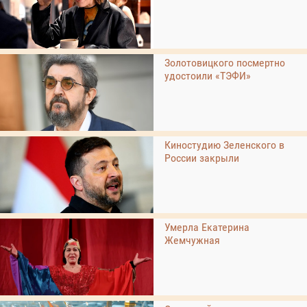
Золотовицкого посмертно
удостоили «ТЭФИ»
Киностудию Зеленского в
России закрыли
Умерла Екатерина
Жемчужная