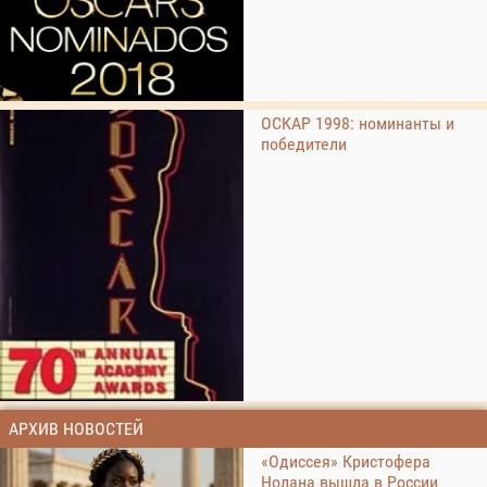
ОСКАР 1998: номинанты и
победители
АРХИВ НОВОСТЕЙ
«Одиссея» Кристофера
Нолана вышла в России