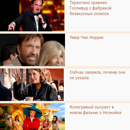
Тарантино сравнил
Голливуд с фабрикой
безвкусных сосисок
Умер Чак Норрис
Собчак заявила, почему она
не уехала
Кологривый сыграет в
новом фильме о Незнайке