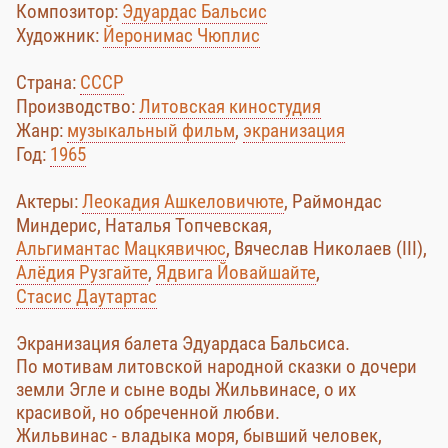
Композитор:
Эдуардас Бальсис
Художник:
Йеронимас Чюплис
Страна:
CCCР
Производство:
Литовская киностудия
Жанр:
музыкальный фильм
,
экранизация
Год:
1965
Актеры:
Леокадия Ашкеловичюте
, Раймондас
Миндерис, Наталья Топчевская,
Альгимантас Мацкявичюс
, Вячеслав Николаев (III),
Алёдия Рузгайте
,
Ядвига Йовайшайте
,
Стасис Даутартас
Экранизация балета Эдуардаса Бальсиса.
По мотивам литовской народной сказки о дочери
земли Эгле и сыне воды Жильвинасе, о их
красивой, но обреченной любви.
Жильвинас - владыка моря, бывший человек,