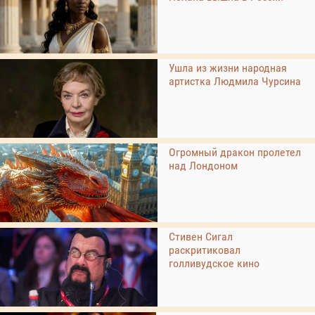
Ушла из жизни народная
артистка Людмила Чурсина
Огромный дракон пролетел
над Лондоном
Стивен Сигал
раскритиковал
голливудское кино