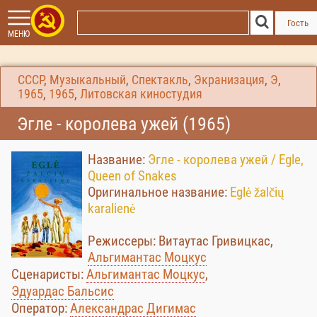
Гость
МЕНЮ
СССР
,
Музыкальный
,
Спектакль
,
Экранизация
,
Э
,
1965
,
1965
,
Литовская киностудия
Эгле - королева ужей (1965)
Название:
Эгле - королева ужей / Egle,
Queen of Snakes
Оригинальное название:
Eglė žalčių
karalienė
Режиссеры: Витаутас Гривицкас,
Альгимантас Моцкус
Сценаристы:
Альгимантас Моцкус
,
Эдуардас Бальсис
Оператор:
Александрас Дигимас