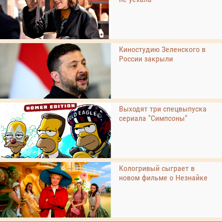
Киностудию Зеленского в
России закрыли
Выходят три спецвыпуска
сериала "Симпсоны"
Кологривый сыграет в
новом фильме о Незнайке