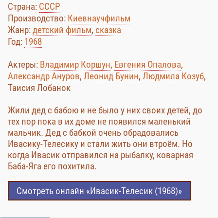
Страна:
СССР
Производство:
Киевнаучфильм
Жанр:
детский фильм
,
сказка
Год:
1968
Актеры:
Владимир Коршун
,
Евгения Опалова
,
Александр Ануров
,
Леонид Бунин
,
Людмила Козуб
,
Таисия Лобанок
Жили дед с бабою и не было у них своих детей, до
тех пор пока в их доме не появился маленький
мальчик. Дед с бабкой очень обрадовались
Ивасику-Телесику и стали жить они втроём. Но
когда Ивасик отправился на рыбалку, коварная
Баба-Яга его похитила.
Смотреть онлайн «Ивасик-Телесик (1968)»