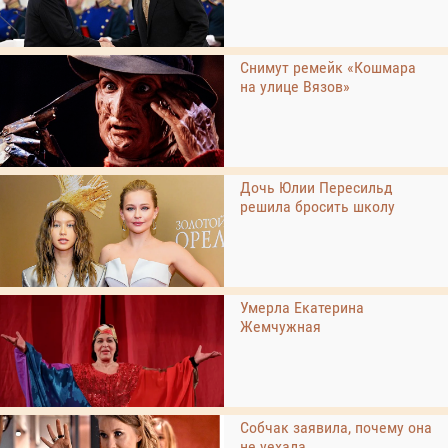
Снимут ремейк «Кошмара
на улице Вязов»
Дочь Юлии Пересильд
решила бросить школу
Умерла Екатерина
Жемчужная
Собчак заявила, почему она
не уехала