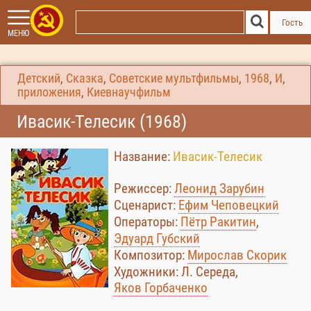
Гость
МЕНЮ
Детский
,
Сказка
,
Советские мультфильмы
,
1968
,
И
,
приложения
,
Киевнаучфильм
Ивасик-Телесик (1968)
Название:
Ивасик-Телесик
Режиссер:
Леонид Зарубин
Сценарист:
Ефим Чеповецкий
Операторы:
Пётр Ракитин
,
Эдуард Губский
Композитор:
Мирослав Скорик
Художники: Л. Середа,
Яков Горбаченко