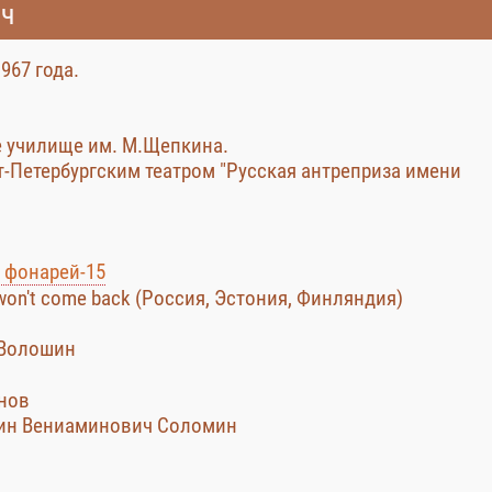
ич
967 года.
е училище им. М.Щепкина.
т-Петербургским театром "Русская антреприза имени
 фонарей-15
I won't come back (Россия, Эстония, Финляндия)
 Волошин
анов
нтин Вениаминович Соломин