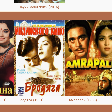
Научи меня жить (2016)
961)
Бродяга (1951)
Амрапали (1966)