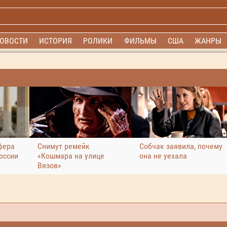
ОВОСТИ
ИСТОРИЯ
РОЛИКИ
ФИЛЬМЫ
США
ЖАНРЫ
фера
Снимут ремейк
Собчак заявила, почему
оссии
«Кошмара на улице
она не уехала
Вязов»