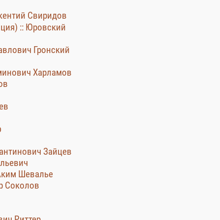
окентий Свиридов
нция) :: Юровский
Павлович Гронский
аминович Харламов
ов
зев
ф
тантинович Зайцев
ильевич
 Аким Шевалье
ир Соколов
вич Риттер