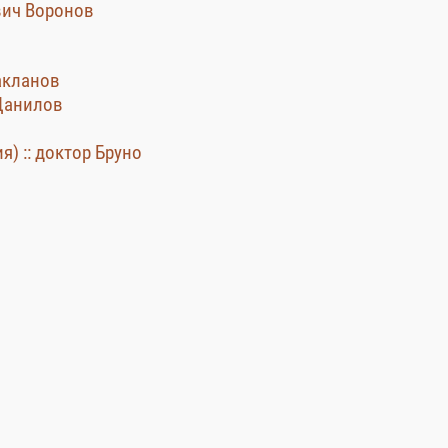
вич Воронов
акланов
 Данилов
я) :: доктор Бруно