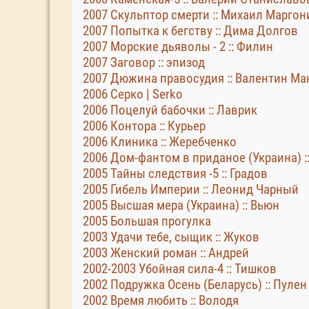
2007 Скульптор смерти :: Михаил Маргон
2007 Попытка к бегству :: Дима Долгов
2007 Морские дьяволы - 2 :: Филин
2007 Заговор :: эпизод
2007 Дюжина правосудия :: Валентин М
2006 Серко | Serko
2006 Поцелуй бабочки :: Лаврик
2006 Контора :: Курьер
2006 Клиника :: Жеребченко
2006 Дом-фантом в приданое (Украина) ::
2005 Тайны следствия -5 :: Градов
2005 Гибель Империи :: Леонид Чарный
2005 Высшая мера (Украина) :: Вьюн
2005 Большая прогулка
2003 Удачи тебе, сыщик :: Жуков
2003 Женский роман :: Андрей
2002-2003 Убойная сила-4 :: Тишков
2002 Подружка Осень (Беларусь) :: Пулен
2002 Время любить :: Володя