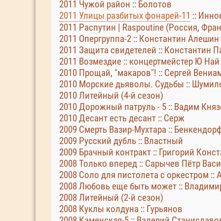
2011 Чужой район :: Болотов
2011 Улицы разбитых фонарей-11
:: Инн
2011 Распутин | Raspoutine (Россия, Фра
2011 Опергруппа-2 :: Константин Алешин
2011 Защита свидетелей :: Константин 
2011 Возмездие :: концертмейстер Ю Най
2010 Прощай, "макаров"! :: Сергей Вени
2010 Морские дьяволы. Судьбы :: Шумил
2010 Литейный (4-й сезон)
2010 Дорожный патруль - 5 :: Вадим Кня
2010 Десант есть десант :: Серж
2009 Смерть Вазир-Мухтара :: Бенкендор
2009 Русский дубль :: Властный
2009 Брачный контракт :: Григорий Конс
2008 Только вперед :: Сарычев Пётр Вас
2008 Соло для пистолета с оркестром ::
2008 Любовь еще быть может :: Владим
2008 Литейный (2-й сезон)
2008 Куклы колдуна :: Гурьянов
2008 Каменская-5 :: Валерий Станиславо