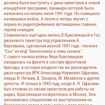
должна была выступить с джаз-оркестром в новой
концертной программе, премьера которой была
назначена на начало июля 1941 года. Но помешала
начавшаяся война. А песня и теперь звучит с
экрана из радиоприёмника автомашины главных
героев комедии.
Сохранилась ещё одна запись В.Красовицкой и Гос.
джазового оркестра под управлением А.
Варламова, сделанная весной 1941 года - песенка
"Сон" из м\ф "Белоснежка и семь гномов".
С самого начала войны Вера Красовицкая
находилась на фронте в составе фронтовой
бригады, в которую входили так же руководитель
джаз-оркестра ВРК Александр Наумович Цфасман,
певцы В. Нечаев, В. Захаров, М. Михайлов и другие
артисты. И только в 1943 году, когда А. Н. Цфасман
был отозван со своим оркестром для работы на
радио, Красовицкая возвратилась в Москву. Она
запомнилась слушателям по выступлениям на