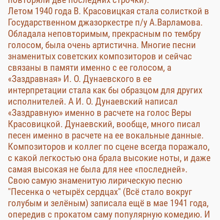
Летом 1940 года В. Красовицкая стала солисткой в
Государственном джазоркестре п/у А.Варламова.
Обладала неповторимым, прекрасным по тембру
голосом, была очень артистична. Многие песни
знаменитых советских композиторов и сейчас
связаны в памяти именно с ее голосом, а
«Заздравная» И. О. Дунаевского в ее
интерпретации стала как бы образцом для других
исполнителей. А И. О. Дунаевский написал
«Заздравную» именно в расчете на голос Веры
Красовицкой. Дунаевский, вообще, много писал
песен именно в расчете на ее вокальные данные.
Композиторов и коллег по сцене всегда поражало,
с какой легкостью она брала высокие ноты, и даже
самая высокая не была для нее «последней».
Свою самую знаменитую лирическую песню
"Песенка о четырёх сердцах" (Всё стало вокруг
голубым и зелёным) записала ещё в мае 1941 года,
опередив с прокатом саму популярную комедию. И