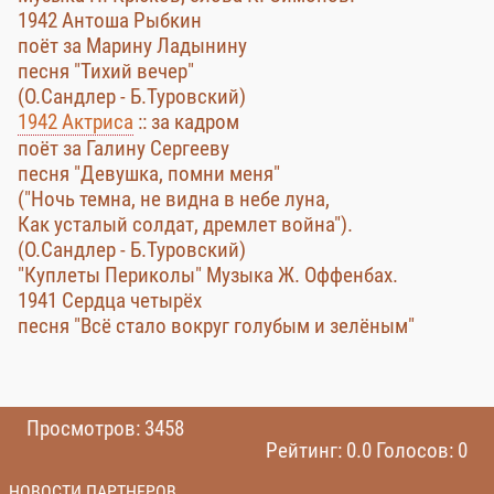
1942 Антоша Рыбкин
поёт за Марину Ладынину
песня "Тихий вечер"
(О.Сандлер - Б.Туровский)
1942 Актриса
:: за кадром
поёт за Галину Сергееву
песня "Девушка, помни меня"
("Ночь темна, не видна в небе луна,
Как усталый солдат, дремлет война").
(О.Сандлер - Б.Туровский)
"Куплеты Периколы" Музыка Ж. Оффенбах.
1941 Сердца четырёх
песня "Всё стало вокруг голубым и зелёным"
Просмотров: 3458
Рейтинг: 0.0 Голосов: 0
НОВОСТИ ПАРТНЕРОВ