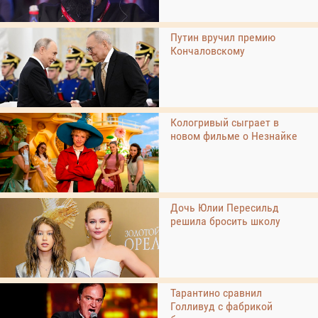
Путин вручил премию
Кончаловскому
Кологривый сыграет в
новом фильме о Незнайке
Дочь Юлии Пересильд
решила бросить школу
Тарантино сравнил
Голливуд с фабрикой