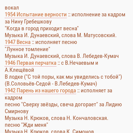
вокал
1954 Испытание верности
:: исполнение за кадром
за Нину Гребешкову
"Когда в город приходит весна"
Музыка И. Дунаевский, слова М. Матусовский.
1947 Весна
:: исполняет песню
"Лунное томление"
Музыка И. Дунаевский, слова В. Лебедев-Кумач
1946 Первая перчатка
:: с В.Нечаевым и
А.Клещёвой
В лодке ("С той поры, как мы увиделись с тобой")
(В.Соловьёв-Седой - В.Лебедев-Кумач)
1942 Парень из нашего города
:: исполняет за
кадром
песню "Сверху звёзды, свеча догорает" за Лидию
Смирнову
Музыка Н. Крюков, слова Н. Кончаловская.
песню "Жди меня"
Музыка Н. Крюков, слова К. Симонов.