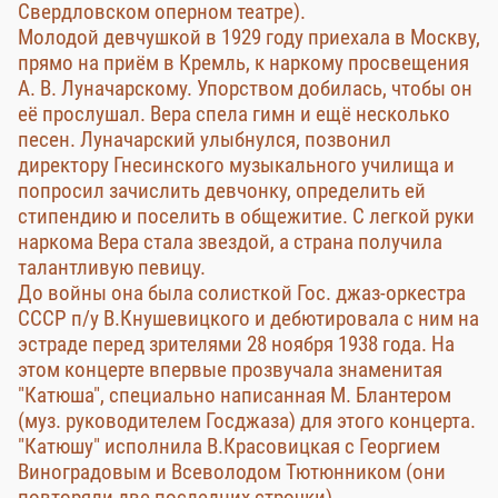
Свердловском оперном театре).
Молодой девчушкой в 1929 году приехала в Москву,
прямо на приём в Кремль, к наркому просвещения
А. В. Луначарскому. Упорством добилась, чтобы он
её прослушал. Вера спела гимн и ещё несколько
песен. Луначарский улыбнулся, позвонил
директору Гнесинского музыкального училища и
попросил зачислить девчонку, определить ей
стипендию и поселить в общежитие. С легкой руки
наркома Вера стала звездой, а страна получила
талантливую певицу.
До войны она была солисткой Гос. джаз-оркестра
СССР п/у В.Кнушевицкого и дебютировала с ним на
эстраде перед зрителями 28 ноября 1938 года. На
этом концерте впервые прозвучала знаменитая
"Катюша", специально написанная М. Блантером
(муз. руководителем Госджаза) для этого концерта.
"Катюшу" исполнила В.Красовицкая с Георгием
Виноградовым и Всеволодом Тютюнником (они
повторяли две последних строчки).