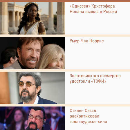
«Одиссея» Кристофера
Нолана вышла в России
Умер Чак Норрис
Золотовицкого посмертно
удостоили «ТЭФИ»
Стивен Сигал
раскритиковал
голливудское кино