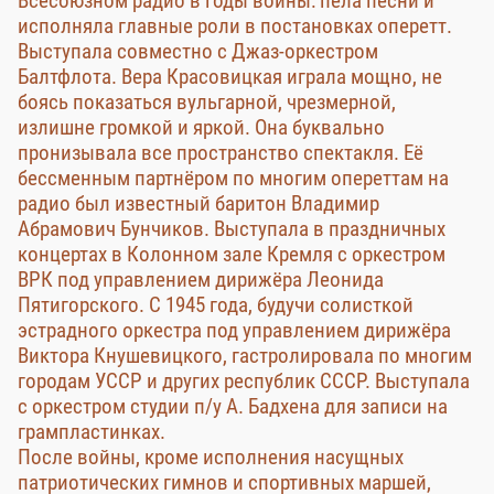
Всесоюзном радио в годы войны: пела песни и
исполняла главные роли в постановках оперетт.
Выступала совместно с Джаз-оркестром
Балтфлота. Вера Красовицкая играла мощно, не
боясь показаться вульгарной, чрезмерной,
излишне громкой и яркой. Она буквально
пронизывала все пространство спектакля. Её
бессменным партнёром по многим опереттам на
радио был известный баритон Владимир
Абрамович Бунчиков. Выступала в праздничных
концертах в Колонном зале Кремля с оркестром
ВРК под управлением дирижёра Леонида
Пятигорского. С 1945 года, будучи солисткой
эстрадного оркестра под управлением дирижёра
Виктора Кнушевицкого, гастролировала по многим
городам УССР и других республик СССР. Выступала
с оркестром студии п/у А. Бадхена для записи на
грампластинках.
После войны, кроме исполнения насущных
патриотических гимнов и спортивных маршей,