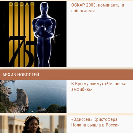
ОСКАР 2003: номинанты и
победители
АРХИВ НОВОСТЕЙ
В Крыму снимут «Человека-
амфибию»
«Одиссея» Кристофера
Нолана вышла в России