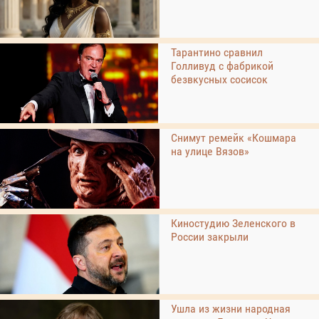
Тарантино сравнил
Голливуд с фабрикой
безвкусных сосисок
Снимут ремейк «Кошмара
на улице Вязов»
Киностудию Зеленского в
России закрыли
Ушла из жизни народная