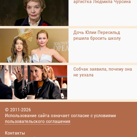
артистка Людмила Чурсина
Дочь Юлии Пересильд
решила бросить школу
Собчак заявила, почему она
не уехала
© 2011-2026
Использование сайта означает согласие с условиями
пользовательского соглашения
Контакты