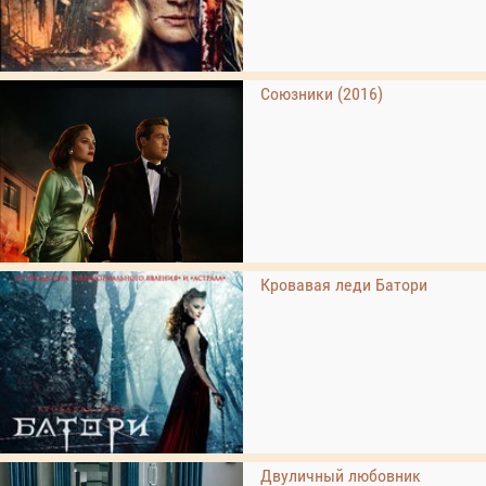
Союзники (2016)
Кровавая леди Батори
Двуличный любовник