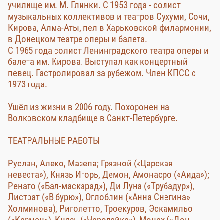
училище им. М. Глинки. С 1953 года - солист
музыкальных коллективов и театров Сухуми, Сочи,
Кирова, Алма-Аты, пел в Харьковской филармонии,
в Донецком театре оперы и балета.
С 1965 года солист Ленинградского театра оперы и
балета им. Кирова. Выступал как концертный
певец. Гастролировал за рубежом. Член КПСС с
1973 года.
Ушёл из жизни в 2006 году. Похоронен на
Волковском кладбище в Санкт-Петербурге.
ТЕАТРАЛЬНЫЕ РАБОТЫ
Руслан, Алеко, Мазепа; Грязной («Царская
невеста»), Князь Игорь, Демон, Амонасро («Аида»);
Ренато («Бал-маскарад»), Ди Луна («Трубадур»),
Листрат («В бурю»), Оглоблин («Анна Снегина»
Холминова), Риголетто, Троекуров, Эскамильо
(«Кармен»), Князь («Чародейка»), Монах («Дон