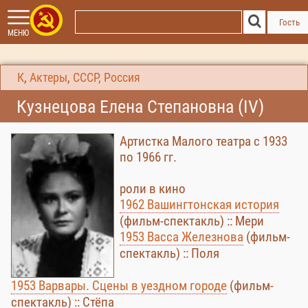
Гость
МЕНЮ
К
,
Актеры
,
СССР, Россия
Кузнецова Елена Степановна (IV)
Артистка Малого театра с 1933
по 1966 гг.
роли в кино
1962 Вашингтонская история
(фильм-спектакль) :: Мери
1953 Васса Железнова
(фильм-
спектакль) :: Поля
1953 Варвары. Сцены в уездном городе
(фильм-
спектакль) :: Стёпа