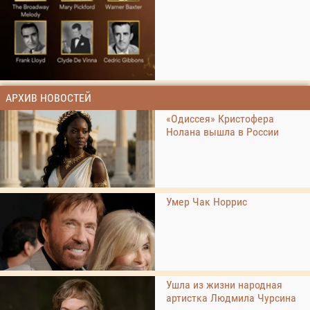
АРХИВ НОВОСТЕЙ
«Одиссея» Кристофера
Нолана вышла в России
Умер Чак Норрис
Ушла из жизни народная
артистка Людмила Чурсина