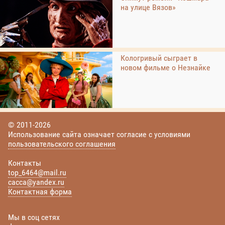
на улице Вязов»
Кологривый сыграет в
новом фильме о Незнайке
© 2011-2026
Использование сайта означает согласие с условиями
пользовательского соглашения
Контакты
top_6464@mail.ru
cacca@yandex.ru
Контактная форма
Мы в соц сетях