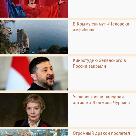
В Крыму снимут «Человека-
амфибию»
Киностудию Зеленского в
России закрыли
Ушла из жизни народная
артистка Людмила Чурсина
Огромный дракон пролетел