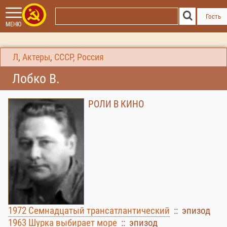
Гость
МЕНЮ
Л
,
Актеры
,
СССР, Россия
Лобко В.
РОЛИ В КИНО
1972 Семнадцатый трансатлантический
:: эпизод
1963 Шурка выбирает море
:: эпизод