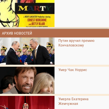
АРХИВ НОВОСТЕЙ
Путин вручил премию
Кончаловскому
Умер Чак Норрис
Умерла Екатерина
Жемчужная