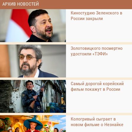
АРХИВ НОВОСТЕЙ
Киностудию Зеленского в
России закрыли
Золотовицкого посмертно
удостоили «ТЭФИ»
Самый дорогой корейский
фильм покажут в России
Кологривый сыграет в
новом фильме о Незнайке