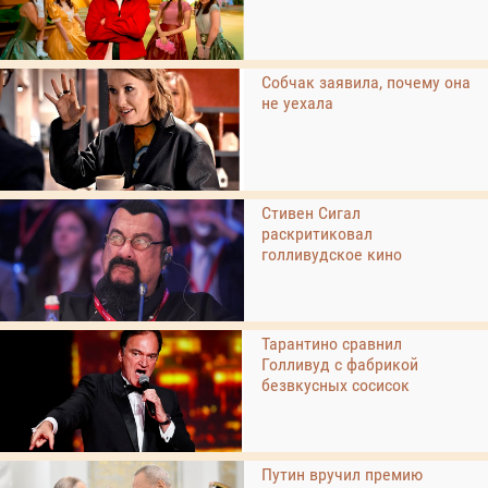
Собчак заявила, почему она
не уехала
Стивен Сигал
раскритиковал
голливудское кино
Тарантино сравнил
Голливуд с фабрикой
безвкусных сосисок
Путин вручил премию