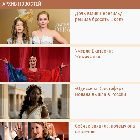
АРХИВ НОВОСТЕЙ
Дочь Юлии Пересильд
решила бросить школу
Умерла Екатерина
Жемчужная
«Одиссея» Кристофера
Нолана вышла в России
Собчак заявила, почему она
не уехала