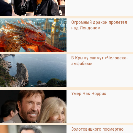
Огромный дракон пролетел
над Лондоном
В Крыму снимут «Человека-
амфибию»
Умер Чак Норрис
Золотовицкого посмертно