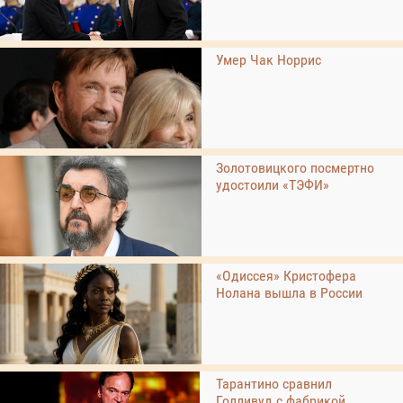
Умер Чак Норрис
Золотовицкого посмертно
удостоили «ТЭФИ»
«Одиссея» Кристофера
Нолана вышла в России
Тарантино сравнил
Голливуд с фабрикой