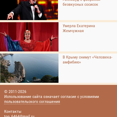
безвкусных сосисок
Умерла Екатерина
Жемчужная
В Крыму снимут «Человека-
амфибию»
© 2011-2026
Использование сайта означает согласие с условиями
пользовательского соглашения
Контакты
top_6464@mail.ru