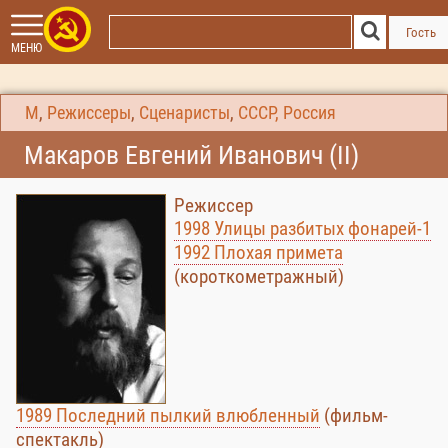
Гость
МЕНЮ
М
,
Режиссеры
,
Сценаристы
,
СССР, Россия
Макаров Евгений Иванович (II)
Режиссер
1998 Улицы разбитых фонарей-1
1992 Плохая примета
(короткометражный)
1989 Последний пылкий влюбленный
(фильм-
спектакль)