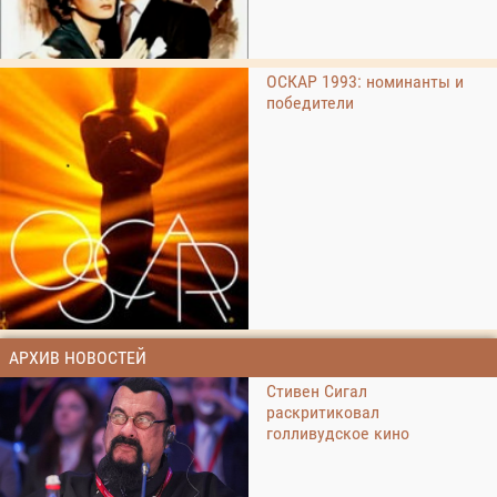
ОСКАР 1993: номинанты и
победители
АРХИВ НОВОСТЕЙ
Стивен Сигал
раскритиковал
голливудское кино