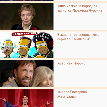
Ушла из жизни народная
артистка Людмила Чурсина
Выходят три спецвыпуска
сериала "Симпсоны"
Умер Чак Норрис
Умерла Екатерина
Жемчужная