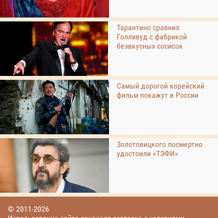
Тарантино сравнил
Голливуд с фабрикой
безвкусных сосисок
Самый дорогой корейский
фильм покажут в России
Золотовицкого посмертно
удостоили «ТЭФИ»
© 2011-2026