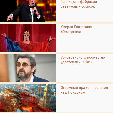
Голливуд с фабрикой
безвкусных сосисок
Умерла Екатерина
Жемчужная
Золотовицкого посмертно
удостоили «ТЭФИ»
Огромный дракон пролетел
над Лондоном