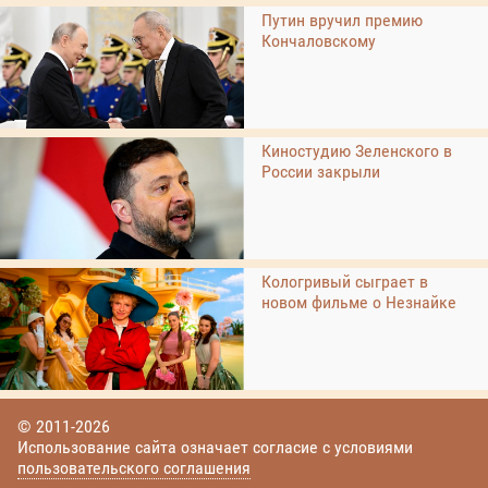
Путин вручил премию
Кончаловскому
Киностудию Зеленского в
России закрыли
Кологривый сыграет в
новом фильме о Незнайке
© 2011-2026
Использование сайта означает согласие с условиями
пользовательского соглашения