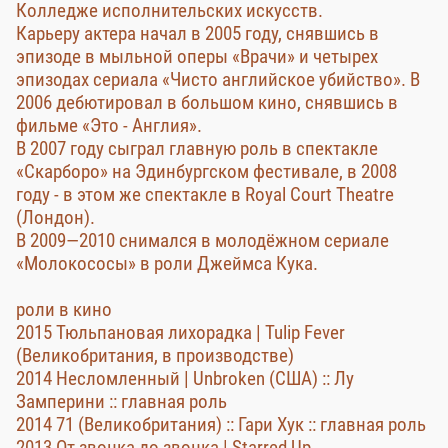
Колледже исполнительских искусств.
Карьеру актера начал в 2005 году, снявшись в
эпизоде в мыльной оперы «Врачи» и четырех
эпизодах сериала «Чисто английское убийство». В
2006 дебютировал в большом кино, снявшись в
фильме «Это - Англия».
В 2007 году сыграл главную роль в спектакле
«Скарборо» на Эдинбургском фестивале, в 2008
году - в этом же спектакле в Royal Court Theatre
(Лондон).
В 2009—2010 снимался в молодёжном сериале
«Молокососы» в роли Джеймса Кука.
роли в кино
2015 Тюльпановая лихорадка | Tulip Fever
(Великобритания, в производстве)
2014 Несломленный | Unbroken (США) :: Лу
Замперини :: главная роль
2014 71 (Великобритания) :: Гари Хук :: главная роль
2013 От звонка до звонка | Starred Up