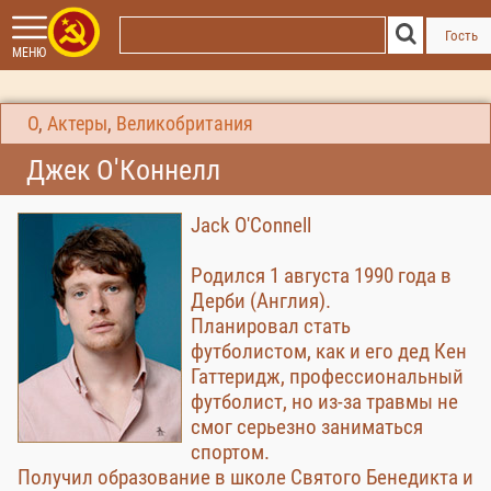
Гость
МЕНЮ
О
,
Актеры
,
Великобритания
Джек О'Коннелл
Jack O'Connell
Родился 1 августа 1990 года в
Дерби (Англия).
Планировал стать
футболистом, как и его дед Кен
Гаттеридж, профессиональный
футболист, но из-за травмы не
смог серьезно заниматься
спортом.
Получил образование в школе Святого Бенедикта и