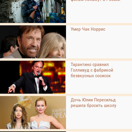
Умер Чак Норрис
Тарантино сравнил
Голливуд с фабрикой
безвкусных сосисок
Дочь Юлии Пересильд
решила бросить школу