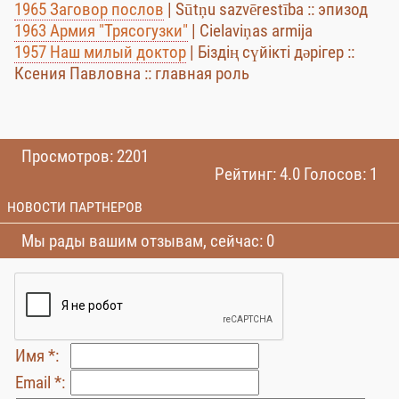
1965 Заговор послов
| Sūtņu sazvērestība :: эпизод
1963 Армия "Трясогузки"
| Cielaviņas armija
1957 Наш милый доктор
| Біздің сүйікті дәрігер ::
Ксения Павловна :: главная роль
Просмотров: 2201
Рейтинг: 4.0 Голосов: 1
НОВОСТИ ПАРТНЕРОВ
Мы рады вашим отзывам, сейчас: 0
Имя *:
Email *: