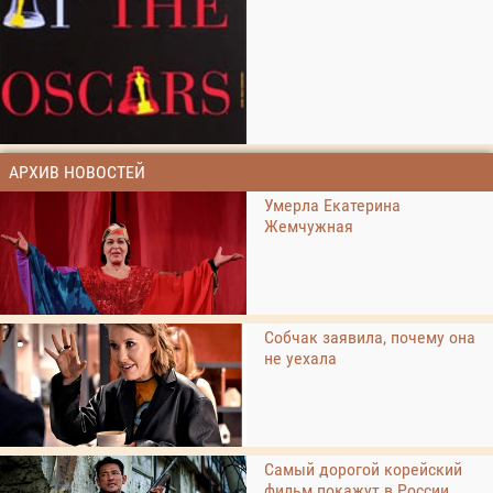
АРХИВ НОВОСТЕЙ
Умерла Екатерина
Жемчужная
Собчак заявила, почему она
не уехала
Самый дорогой корейский
фильм покажут в России