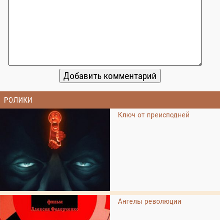
РОЛИКИ
Ключ от преисподней
Ангелы революции