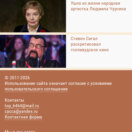
Ушла из жизни народная
артистка Людмила Чурсина
Стивен Сигал
раскритиковал
голливудское кино
© 2011-2026
Использование сайта означает согласие с условиями
пользовательского соглашения
Контакты
top_6464@mail.ru
cacca@yandex.ru
Контактная форма
Мы в соц сетях