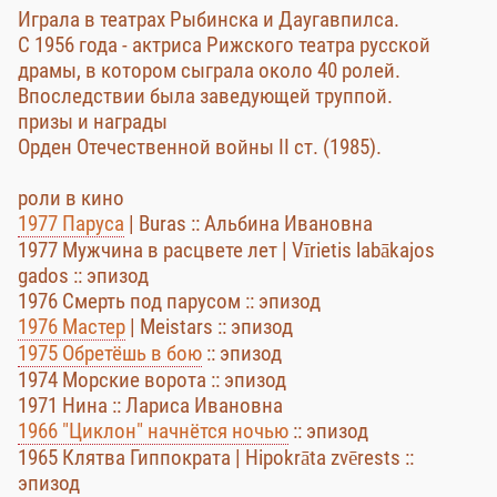
Играла в театрах Рыбинска и Даугавпилса.
С 1956 года - актриса Рижского театра русской
драмы, в котором сыграла около 40 ролей.
Впоследствии была заведующей труппой.
призы и награды
Орден Отечественной войны II ст. (1985).
роли в кино
1977 Паруса
| Buras :: Альбина Ивановна
1977 Мужчина в расцвете лет | Vīrietis labākajos
gados :: эпизод
1976 Смерть под парусом :: эпизод
1976 Мастер
| Meistars :: эпизод
1975 Обретёшь в бою
:: эпизод
1974 Морские ворота :: эпизод
1971 Нина :: Лариса Ивановна
1966 "Циклон" начнётся ночью
:: эпизод
1965 Клятва Гиппократа | Hipokrāta zvērests ::
эпизод