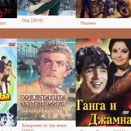
Лёд (2018)
рус
Пацаны
Хождение за три моря
(1957)