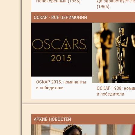
Непокоренный (1956)
Да здравствует л
(1966)
ОСКАР - ВСЕ ЦЕРИМОНИИ
ОСКАР 2015: номинанты
и победители
ОСКАР 1938: номи
и победители
АРХИВ НОВОСТЕЙ