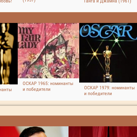
юбовь!
Ганга и Джамна (1961)
ОСКАР 1965: номинанты
ОСКАР 1979: номинанты
и победители
нанты
и победители