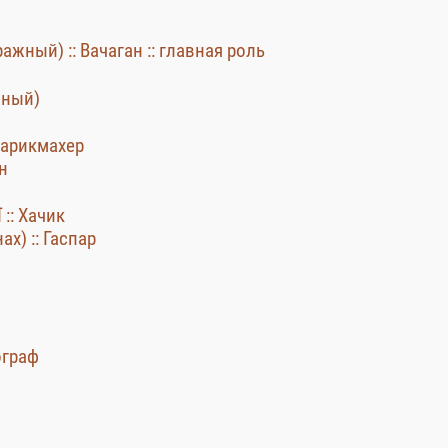
жный) :: Вачаган :: главная роль
жный)
арикмахер
н
:: Хачик
х) :: Гаспар
ограф