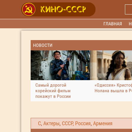
ГЛАВНАЯ
Н
НОВОСТИ
Самый дорогой
«Одиссея» Кристо
корейский фильм
Нолана вышла в Р
покажут в России
С
,
Актеры
,
СССР, Россия
,
Армения