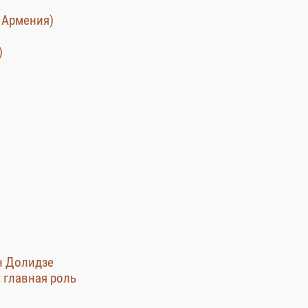
 Армения)
)
н Долидзе
: главная роль