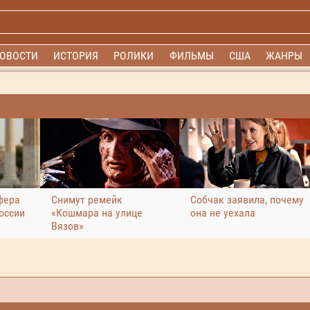
ОВОСТИ
ИСТОРИЯ
РОЛИКИ
ФИЛЬМЫ
США
ЖАНРЫ
фера
Снимут ремейк
Собчак заявила, почему
оссии
«Кошмара на улице
она не уехала
Вязов»