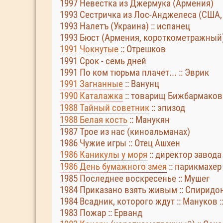
1997 Невестка из Джермука (Армения)
1993 Сестричка из Лос-Анджелеса (США,
1993 Налетъ (Украина) :: испанец
1993 Бюст (Армения, короткометражный
1991 Чокнутые
:: Отрешков
1991 Срок - семь дней
1991 По ком тюрьма плачет... :: Эврик
1991 Загнанные
:: Ванунц
1990 Каталажка
:: товарищ Бижбармаков
1988 Тайный советник
:: эпизод
1988 Белая кость
:: Манукян
1987 Трое из нас (киноальманах)
1986 Чужие игры :: Отец Ашхен
1986 Каникулы у моря
:: директор завода
1986 День бумажного змея
:: парикмахер
1985 Последнее воскресенье :: Мушег
1984 Приказано взять живым :: Спиридо
1984 Всадник, которого ждут :: Мануков :
1983 Пожар :: Ерванд