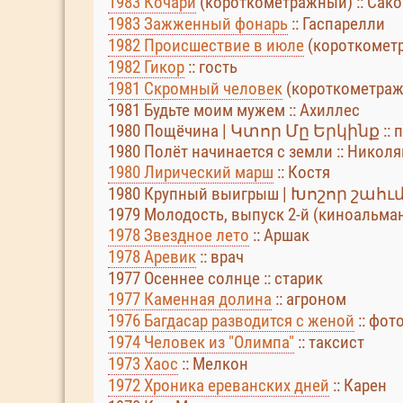
1983 Кочари
(короткометражный) :: Сако
1983 Зажженный фонарь
:: Гаспарелли
1982 Происшествие в июле
(короткометра
1982 Гикор
:: гость
1981 Скромный человек
(короткометра
1981 Будьте моим мужем :: Ахиллес
1980 Пощёчина | Կտոր Մը Երկինք :: п
1980 Полёт начинается с земли :: Николя
1980 Лирический марш
:: Костя
1980 Крупный выигрыш | Խոշոր շահւմ 
1979 Молодость, выпуск 2-й (киноальмана
1978 Звездное лето
:: Аршак
1978 Аревик
:: врач
1977 Осеннее солнце :: старик
1977 Каменная долина
:: агроном
1976 Багдасар разводится с женой
:: фот
1974 Человек из "Олимпа"
:: таксист
1973 Хаос
:: Мелкон
1972 Хроника ереванских дней
:: Карен