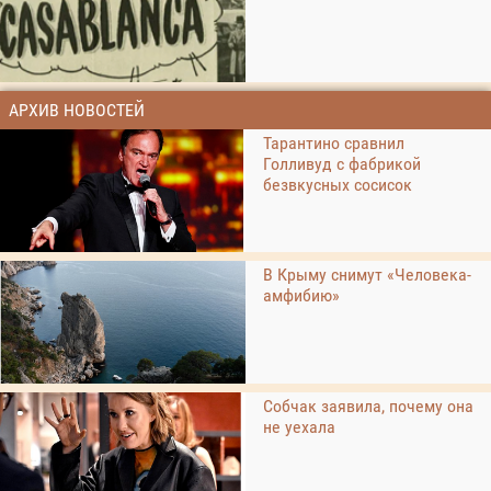
АРХИВ НОВОСТЕЙ
Тарантино сравнил
Голливуд с фабрикой
безвкусных сосисок
В Крыму снимут «Человека-
амфибию»
Собчак заявила, почему она
не уехала