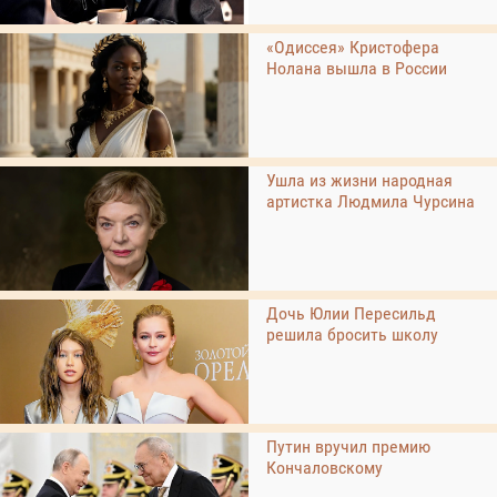
«Одиссея» Кристофера
Нолана вышла в России
Ушла из жизни народная
артистка Людмила Чурсина
Дочь Юлии Пересильд
решила бросить школу
Путин вручил премию
Кончаловскому