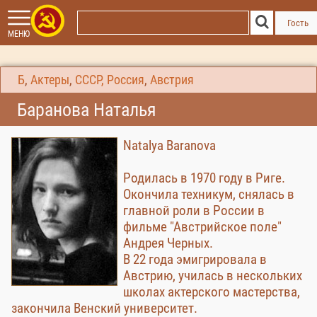
Гость
МЕНЮ
Б
,
Актеры
,
СССР, Россия
,
Австрия
Баранова Наталья
Natalya Baranova
Родилась в 1970 году в Риге.
Окончила техникум, снялась в
главной роли в России в
фильме "Австрийское поле"
Андрея Черных.
В 22 года эмигрировала в
Австрию, училась в нескольких
школах актерского мастерства,
закончила Венский университет.