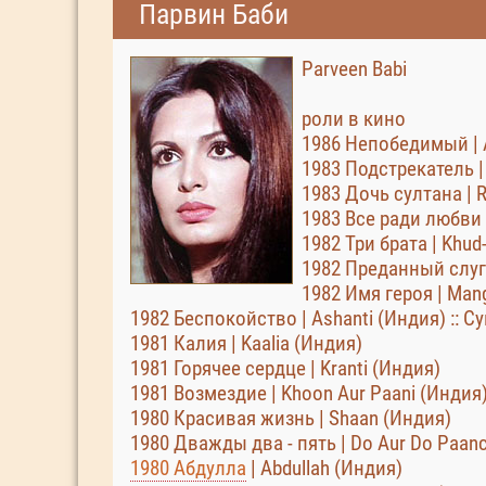
Парвин Баби
Parveen Babi
роли в кино
1986 Непобедимый | 
1983 Подстрекатель | 
1983 Дочь султана | R
1983 Все ради любви 
1982 Три брата | Khud
1982 Преданный слуга
1982 Имя героя | Man
1982 Беспокойство | Ashanti (Индия) :: С
1981 Калия | Kaalia (Индия)
1981 Горячее сердце | Kranti (Индия)
1981 Возмездие | Khoon Aur Paani (Индия
1980 Красивая жизнь | Shaan (Индия)
1980 Дважды два - пять | Do Aur Do Paan
1980 Абдулла
| Abdullah (Индия)