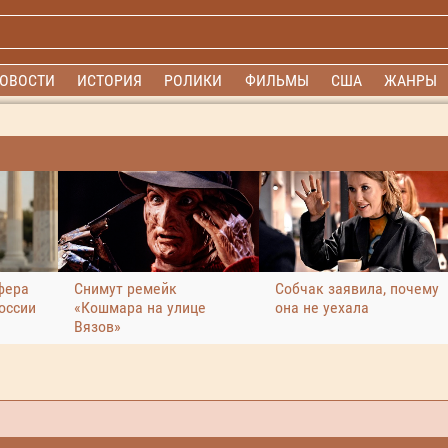
ОВОСТИ
ИСТОРИЯ
РОЛИКИ
ФИЛЬМЫ
США
ЖАНРЫ
фера
Снимут ремейк
Собчак заявила, почему
оссии
«Кошмара на улице
она не уехала
Вязов»