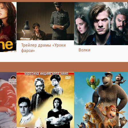
Трейлер драмы «Уроки
Волки
фарси»