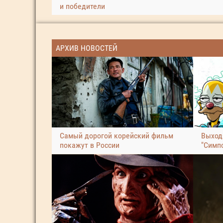
и победители
АРХИВ НОВОСТЕЙ
Самый дорогой корейский фильм
Выход
покажут в России
"Симп