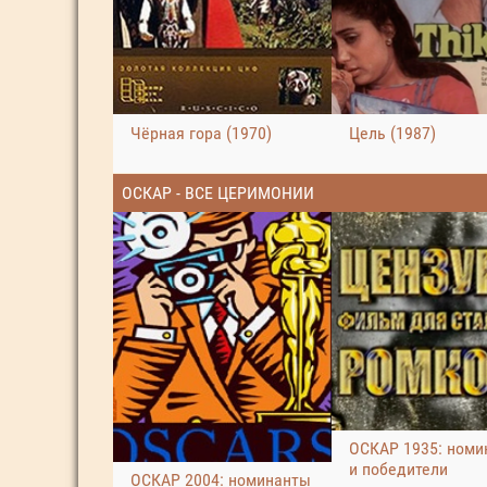
Чёрная гора (1970)
Цель (1987)
ОСКАР - ВСЕ ЦЕРИМОНИИ
ОСКАР 1935: номи
и победители
ОСКАР 2004: номинанты