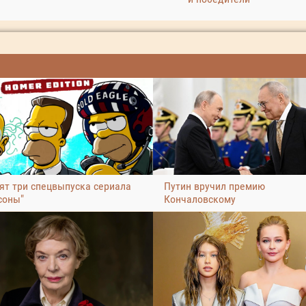
ят три спецвыпуска сериала
Путин вручил премию
соны"
Кончаловскому