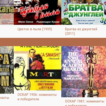
Цветок в пыли (1959)
Братва из джунглей
(2011)
ОСКАР 1956: номинанты
нанты
и победители
ОСКАР 1981: номинанты
и победители