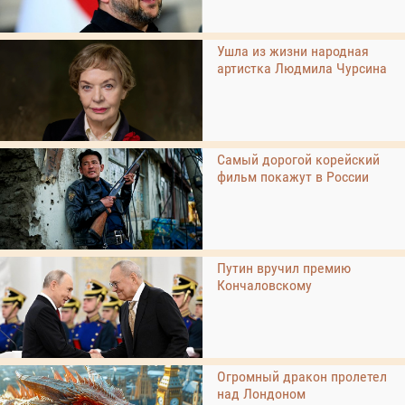
Ушла из жизни народная
артистка Людмила Чурсина
Самый дорогой корейский
фильм покажут в России
Путин вручил премию
Кончаловскому
Огромный дракон пролетел
над Лондоном