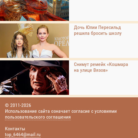
Дочь Юлии Пересильд
решила бросить школу
Снимут ремейк «Кошмара
на улице Вязов»
© 2011-2026
Использование сайта означает согласие с условиями
пользовательского соглашения
Контакты
top_6464@mail.ru