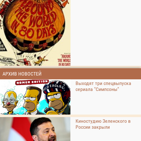
АРХИВ НОВОСТЕЙ
Выходят три спецвыпуска
сериала "Симпсоны"
Киностудию Зеленского в
России закрыли