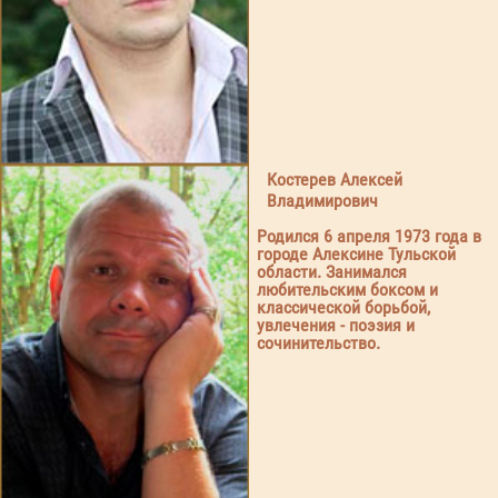
Костерев Алексей
Владимирович
Родился 6 апреля 1973 года в
городе Алексине Тульской
области. Занимался
любительским боксом и
классической борьбой,
увлечения - поэзия и
сочинительство.