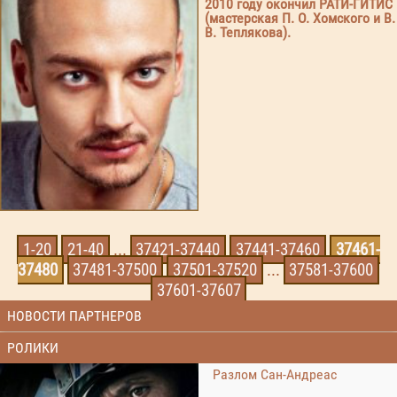
2010 году окончил РАТИ-ГИТИС
(мастерская П. О. Хомского и В.
В. Теплякова).
1-20
21-40
...
37421-37440
37441-37460
37461-
37480
37481-37500
37501-37520
...
37581-37600
37601-37607
НОВОСТИ ПАРТНЕРОВ
РОЛИКИ
Разлом Сан-Андреас