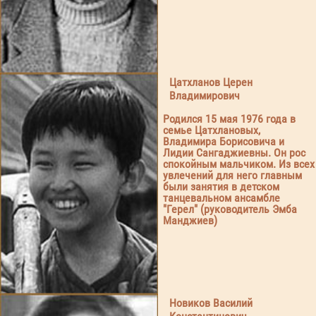
Цатхланов Церен
Владимирович
Родился 15 мая 1976 года в
семье Цатхлановых,
Владимира Борисовича и
Лидии Сангаджиевны. Он рос
спокойным мальчиком. Из всех
увлечений для него главным
были занятия в детском
танцевальном ансамбле
"Герел" (руководитель Эмба
Манджиев)
Новиков Василий