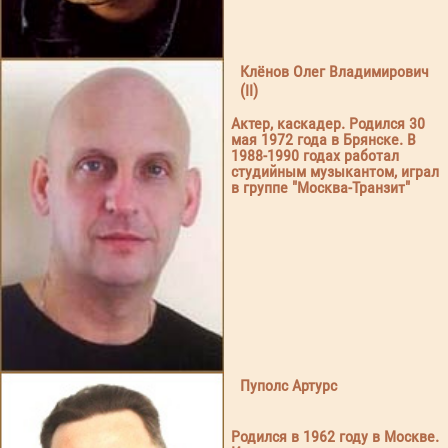
Клёнов Олег Владимирович
(II)
Актер, каскадер. Родился 30
мая 1972 года в Брянске. В
1988-1990 годах работал
студийным музыкантом, играл
в группе "Москва-Транзит"
Пуполс Артурс
Родился в 1962 году в Москве.