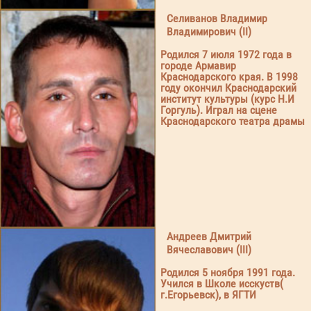
Селиванов Владимир
Владимирович (II)
Родился 7 июля 1972 года в
городе Армавир
Краснодарского края. В 1998
году окончил Краснодарский
институт культуры (курс Н.И
Горгуль). Играл на сцене
Краснодарского театра драмы
Андреев Дмитрий
Вячеславович (III)
Родился 5 ноября 1991 года.
Учился в Школе исскуств(
г.Егорьевск), в ЯГТИ