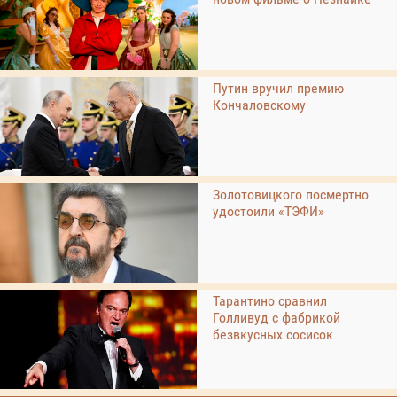
Путин вручил премию
Кончаловскому
Золотовицкого посмертно
удостоили «ТЭФИ»
Тарантино сравнил
Голливуд с фабрикой
безвкусных сосисок