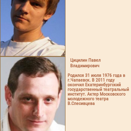
Цицилин Павел
Владимирович
Родился 31 июля 1976 года в
г.Чапаевск. В 2011 году
окончил Екатеринбургский
государственный театральный
институт. Актер Московского
молодежного театра
В.Спесивцева