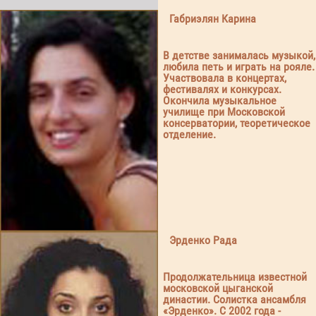
Габриэлян Карина
В детстве занималась музыкой,
любила петь и играть на рояле.
Участвовала в концертах,
фестивалях и конкурсах.
Окончила музыкальное
училище при Московской
консерватории, теоретическое
отделение.
Эрденко Рада
Продолжательница известной
московской цыганской
династии. Солистка ансамбля
«Эрденко». С 2002 года -