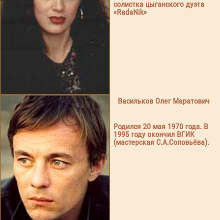
солистка цыганского дуэта
«RadaNik»
Васильков Олег Маратович
Родился 20 мая 1970 года. В
1995 году окончил ВГИК
(мастерская С.А.Соловьёва).