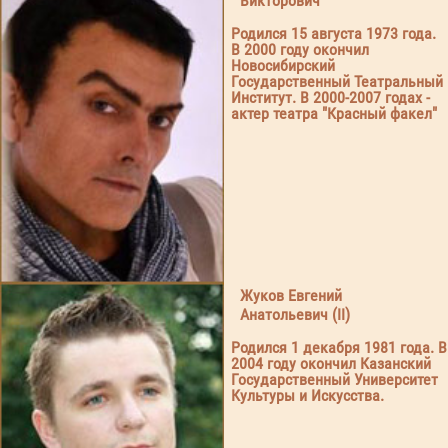
Викторович
Родился 15 августа 1973 года.
В 2000 году окончил
Новосибирский
Государственный Театральный
Институт. В 2000-2007 годах -
актер театра "Красный факел"
Жуков Евгений
Анатольевич (II)
Родился 1 декабря 1981 года. В
2004 году окончил Казанский
Государственный Университет
Культуры и Искусства.