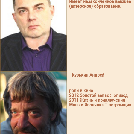
Имеет незаконченное высшее
(актерское) образование.
Кузькин Андрей
роли в кино
2012 Золотой запас :: эпизод
2011 Жизнь и приключения
Мишки Япончика :: погромщик