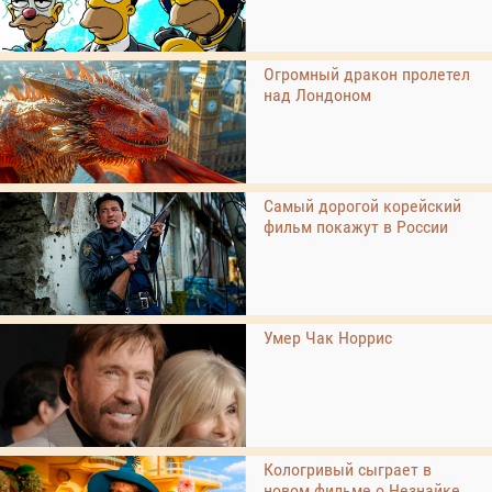
Огромный дракон пролетел
над Лондоном
Самый дорогой корейский
фильм покажут в России
Умер Чак Норрис
Кологривый сыграет в
новом фильме о Незнайке