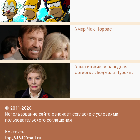
Умер Чак Норрис
Ушла из жизни народная
артистка Людмила Чурсина
© 2011-2026
Использование сайта означает согласие с условиями
пользовательского соглашения
Контакты
top_6464@mail.ru