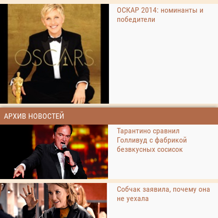
ОСКАР 2014: номинанты и
победители
АРХИВ НОВОСТЕЙ
Тарантино сравнил
Голливуд с фабрикой
безвкусных сосисок
Собчак заявила, почему она
не уехала