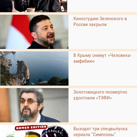
Киностудию Зеленского в
России закрыли
В Крыму снимут «Человека-
амфибию»
Золотовицкого посмертно
удостоили «ТЭФИ»
Выходят три спецвыпуска
сериала "Симпсоны"