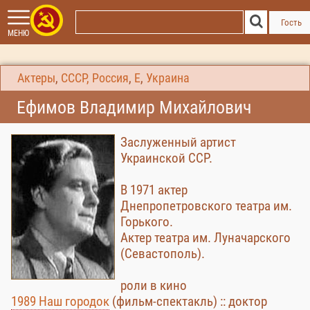
Гость
МЕНЮ
Актеры
,
СССР, Россия
,
Е
,
Украина
Ефимов Владимир Михайлович
Заслуженный артист
Украинской ССР.
В 1971 актер
Днепропетровского театра им.
Горького.
Актер театра им. Луначарского
(Севастополь).
роли в кино
1989 Наш городок
(фильм-спектакль) :: доктор