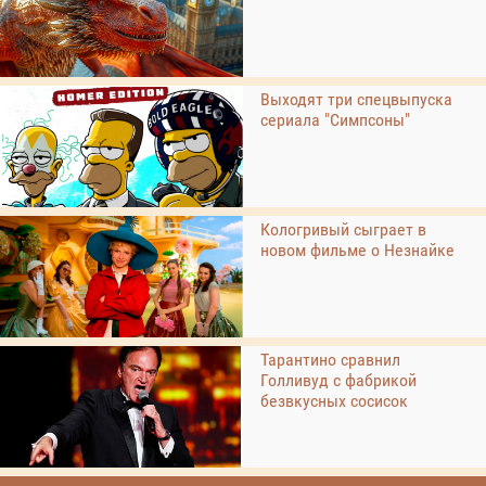
Выходят три спецвыпуска
сериала "Симпсоны"
Кологривый сыграет в
новом фильме о Незнайке
Тарантино сравнил
Голливуд с фабрикой
безвкусных сосисок