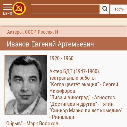
Гость
МЕНЮ
Актеры
,
СССР, Россия
,
И
Иванов Евгений Артемьевич
1920 - 1960
Актер БДТ (1947-1960).
театральные работы
"Когда цветёт акация" - Сергей
Никифоров
"Лиса и виноград" - Агностос
"Достигаев и другие" - Тятин
"Синьор Марио пишет комедию"
- Ринальди
"Обрыв" - Марк Волохов