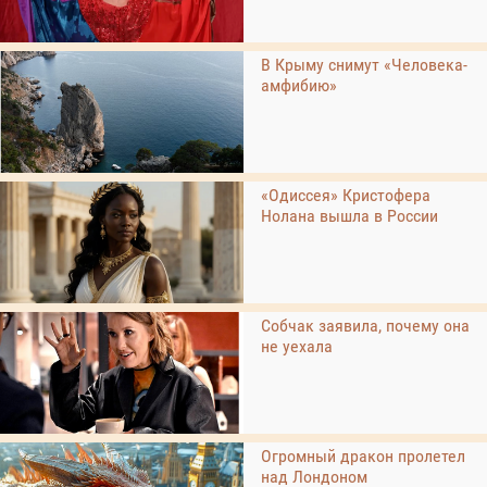
В Крыму снимут «Человека-
амфибию»
«Одиссея» Кристофера
Нолана вышла в России
Собчак заявила, почему она
не уехала
Огромный дракон пролетел
над Лондоном