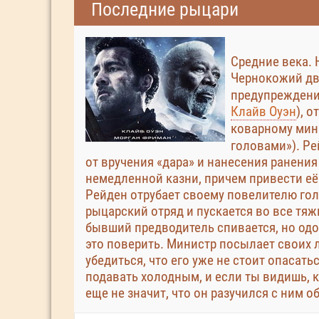
Последние рыцари
Средние века. 
Чернокожий дв
предупреждения
Клайв Оуэн
), 
коварному мини
головами»). Ре
от вручения «дара» и нанесения ранени
немедленной казни, причем привести е
Рейден отрубает своему повелителю гол
рыцарский отряд и пускается во все тяж
бывший предводитель спивается, но одо
это поверить. Министр посылает своих 
убедиться, что его уже не стоит опасать
подавать холодным, и если ты видишь, 
еще не значит, что он разучился с ним о