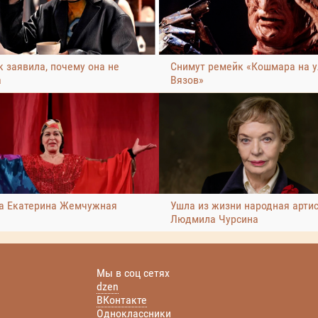
 заявила, почему она не
Снимут ремейк «Кошмара на 
а
Вязов»
а Екатерина Жемчужная
Ушла из жизни народная арти
Людмила Чурсина
Мы в соц сетях
dzen
ВКонтакте
Одноклассники