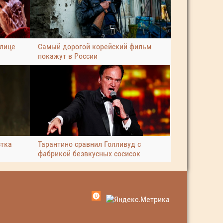
улице
Самый дорогой корейский фильм
покажут в России
стка
Тарантино сравнил Голливуд с
фабрикой безвкусных сосисок