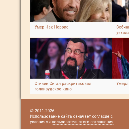
Умер Чак Норрис
Собчак
уехал
Стивен Сигал раскритиковал
Умерл
голливудское кино
© 2011-2026
Использование сайта означает согласие с
условиями
пользовательского соглашения