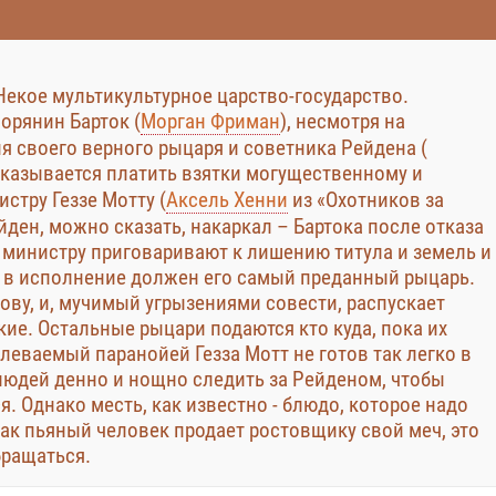
Некое мультикультурное царство-государство.
орянин Барток (
Морган Фриман
), несмотря на
 своего верного рыцаря и советника Рейдена (
отказывается платить взятки могущественному и
стру Геззе Мотту (
Аксель Хенни
из «Охотников за
йден, можно сказать, накаркал – Бартока после отказа
я министру приговаривают к лишению титула и земель и
ё в исполнение должен его самый преданный рыцарь.
ову, и, мучимый угрызениями совести, распускает
кие. Остальные рыцари подаются кто куда, пока их
леваемый паранойей Гезза Мотт не готов так легко в
людей денно и нощно следить за Рейденом, чтобы
ся. Однако месть, как известно - блюдо, которое надо
как пьяный человек продает ростовщику свой меч, это
бращаться.