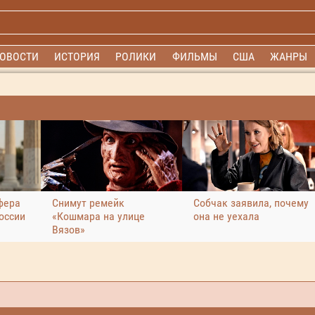
ОВОСТИ
ИСТОРИЯ
РОЛИКИ
ФИЛЬМЫ
США
ЖАНРЫ
фера
Снимут ремейк
Собчак заявила, почему
оссии
«Кошмара на улице
она не уехала
Вязов»