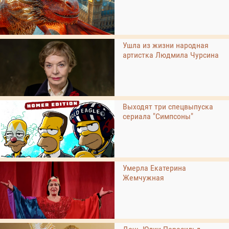
Ушла из жизни народная
артистка Людмила Чурсина
Выходят три спецвыпуска
сериала "Симпсоны"
Умерла Екатерина
Жемчужная