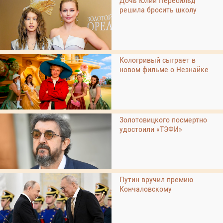
Дочь Юлии Пересильд
решила бросить школу
Кологривый сыграет в
новом фильме о Незнайке
Золотовицкого посмертно
удостоили «ТЭФИ»
Путин вручил премию
Кончаловскому