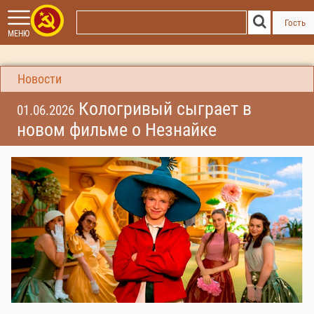
Гость
МЕНЮ
Новости
Кологривый сыграет в
01.06.2026
новом фильме о Незнайке