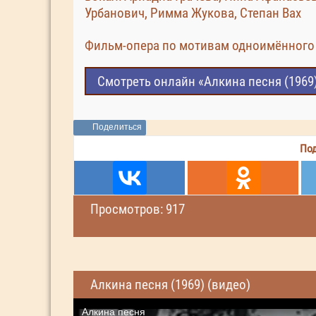
Урбанович, Римма Жукова, Степан Вах
Фильм-опера по мотивам одноимённого 
Смотреть онлайн «Алкина песня (1969
Поделиться
Под
Просмотров: 917
Алкина песня (1969) (видео)