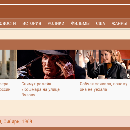
ОВОСТИ
ИСТОРИЯ
РОЛИКИ
ФИЛЬМЫ
США
ЖАНРЫ
фера
Снимут ремейк
Собчак заявила, почему
оссии
«Кошмара на улице
она не уехала
Вязов»
9
,
Сибирь
,
1969