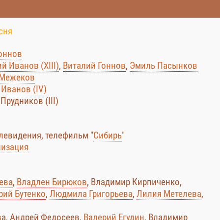
сня
оннов
й Иванов (XIII)
,
Виталий Гоннов
,
Эмиль Пасынков
 Межеков
 Иванов (IV)
рудников (III)
левидения, телефильм "
Сибирь
"
низация
ева
,
Владлен Бирюков
, Владимир Кирпиченко,
рий Бутенко
,
Людмила Григорьева
,
Лилия Метелева
,
ва, Андрей Федосеев,
Валерий Егудин
, Владимир