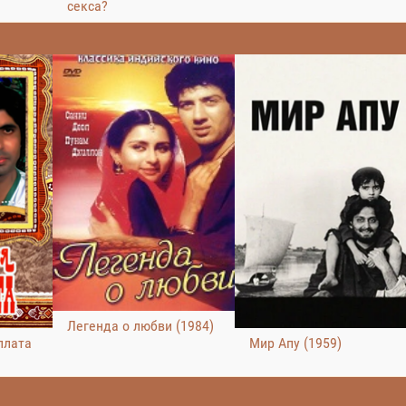
секса?
Легенда о любви (1984)
плата
Мир Апу (1959)