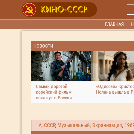
ГЛАВНАЯ
Н
НОВОСТИ
Самый дорогой
«Одиссея» Кристо
корейский фильм
Нолана вышла в Р
покажут в России
А
,
СССР
,
Музыкальный
,
Экранизация
,
196