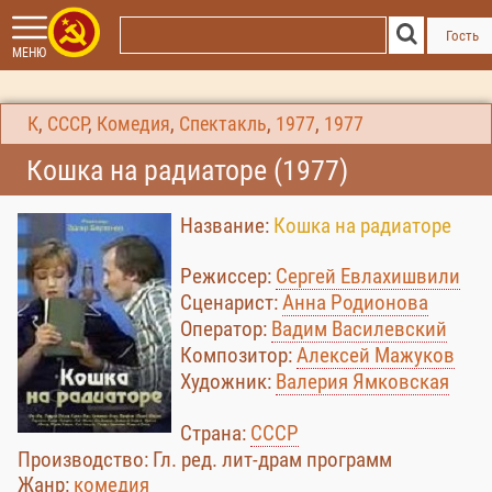
Гость
МЕНЮ
К
,
СССР
,
Комедия
,
Спектакль
,
1977
,
1977
Кошка на радиаторе (1977)
Название:
Кошка на радиаторе
Режиссер:
Сергей Евлахишвили
Сценарист:
Анна Родионова
Оператор:
Вадим Василевский
Композитор:
Алексей Мажуков
Художник:
Валерия Ямковская
Страна:
СССР
Производство: Гл. ред. лит-драм программ
Жанр:
комедия