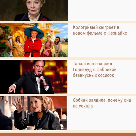
Кологривый сыграет в
новом фильме о Незнайке
Тарантино сравнил
Голливуд с фабрикой
безвкусных сосисок
Собчак заявила, почему она
не уехала