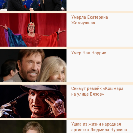
Умерла Екатерина
Жемчужная
Умер Чак Норрис
Снимут ремейк «Кошмара
на улице Вязов»
Ушла из жизни народная
артистка Людмила Чурсина