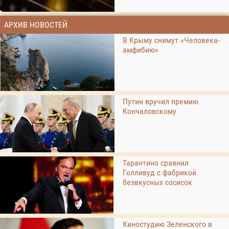
АРХИВ НОВОСТЕЙ
В Крыму снимут «Человека-
амфибию»
Путин вручил премию
Кончаловскому
Тарантино сравнил
Голливуд с фабрикой
безвкусных сосисок
Киностудию Зеленского в