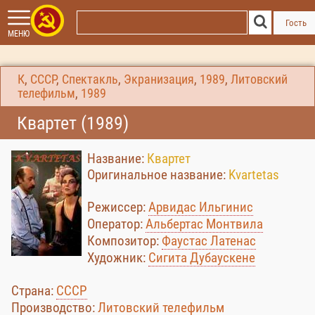
Гость
МЕНЮ
К
,
СССР
,
Спектакль
,
Экранизация
,
1989
,
Литовский
телефильм
,
1989
Квартет (1989)
Название:
Квартет
Оригинальное название:
Kvartetas
Режиссер:
Арвидас Ильгинис
Оператор:
Альбертас Монтвила
Композитор:
Фаустас Латенас
Художник:
Сигита Дубаускене
Страна:
СССР
Производство:
Литовский телефильм