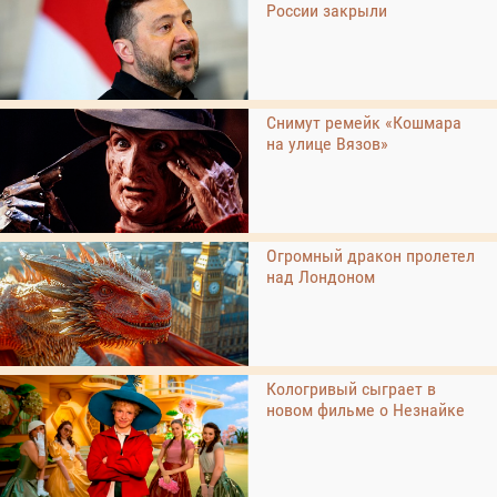
России закрыли
Снимут ремейк «Кошмара
на улице Вязов»
Огромный дракон пролетел
над Лондоном
Кологривый сыграет в
новом фильме о Незнайке