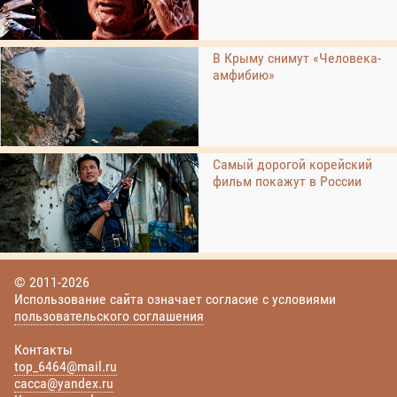
В Крыму снимут «Человека-
амфибию»
Самый дорогой корейский
фильм покажут в России
© 2011-2026
Использование сайта означает согласие с условиями
пользовательского соглашения
Контакты
top_6464@mail.ru
cacca@yandex.ru