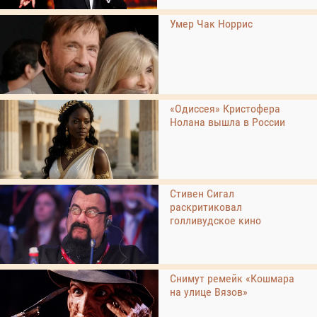
Умер Чак Норрис
«Одиссея» Кристофера
Нолана вышла в России
Стивен Сигал
раскритиковал
голливудское кино
Снимут ремейк «Кошмара
на улице Вязов»