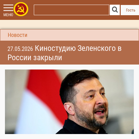
Гость
МЕНЮ
Новости
Киностудию Зеленского в
27.05.2026
России закрыли