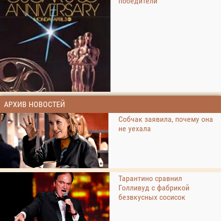
победители
АРХИВ НОВОСТЕЙ
Собчак заявила, почему она
не уехала
Тарантино сравнил
Голливуд с фабрикой
безвкусных сосисок