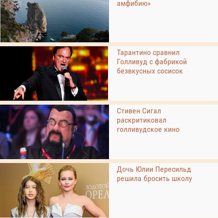
амфибию»
Тарантино сравнил
Голливуд с фабрикой
безвкусных сосисок
Стивен Сигал
раскритиковал
голливудское кино
Дочь Юлии Пересильд
решила бросить школу