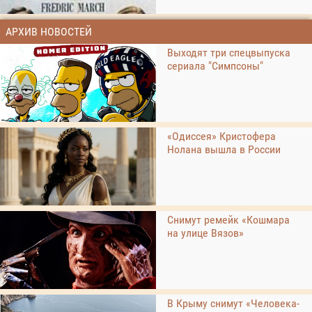
АРХИВ НОВОСТЕЙ
Выходят три спецвыпуска
сериала "Симпсоны"
«Одиссея» Кристофера
Нолана вышла в России
Снимут ремейк «Кошмара
на улице Вязов»
В Крыму снимут «Человека-