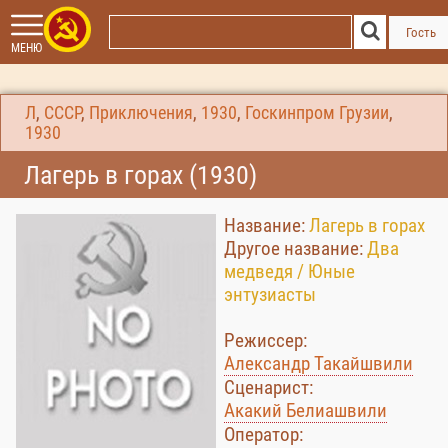
Гость
МЕНЮ
Л
,
СССР
,
Приключения
,
1930
,
Госкинпром Грузии
,
1930
Лагерь в горах (1930)
Название:
Лагерь в горах
Другое название:
Два
медведя / Юные
энтузиасты
Режиссер:
Александр Такайшвили
Сценарист:
Акакий Белиашвили
Оператор: