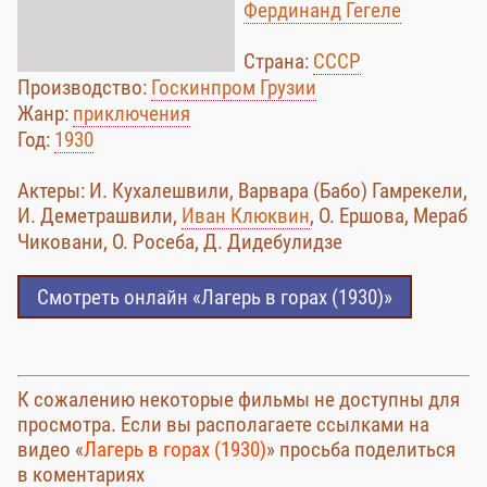
Фердинанд Гегеле
Страна:
СССР
Производство:
Госкинпром Грузии
Жанр:
приключения
Год:
1930
Актеры: И. Кухалешвили, Варвара (Бабо) Гамрекели,
И. Деметрашвили,
Иван Клюквин
, О. Ершова, Мераб
Чиковани, О. Росеба, Д. Дидебулидзе
Смотреть онлайн «Лагерь в горах (1930)»
К сожалению некоторые фильмы не доступны для
просмотра. Если вы располагаете ссылками на
видео «
Лагерь в горах (1930)
» просьба поделиться
в коментариях