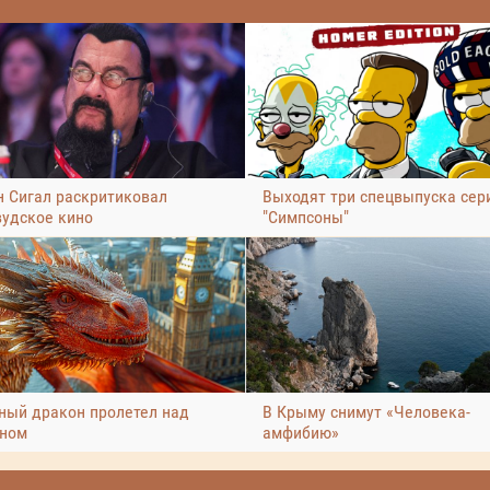
н Сигал раскритиковал
Выходят три спецвыпуска сер
вудское кино
"Симпсоны"
ный дракон пролетел над
В Крыму снимут «Человека-
ном
амфибию»