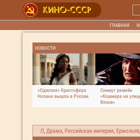
ГЛАВНАЯ
Н
НОВОСТИ
«Одиссея» Кристофера
Снимут ремейк
Нолана вышла в России
«Кошмара на улиц
Вязов»
Л
,
Драма
,
Российская империя
,
Ермольев