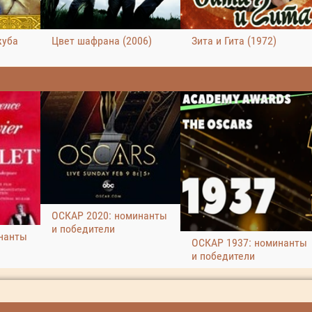
жуба
Цвет шафрана (2006)
Зита и Гита (1972)
ОСКАР 2020: номинанты
и победители
нанты
ОСКАР 1937: номинанты
и победители