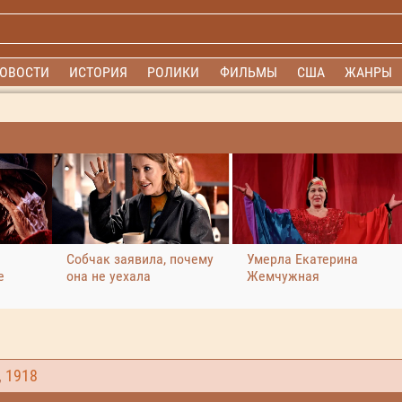
ОВОСТИ
ИСТОРИЯ
РОЛИКИ
ФИЛЬМЫ
США
ЖАНРЫ
Собчак заявила, почему
Умерла Екатерина
е
она не уехала
Жемчужная
,
1918