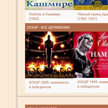
Любовь в Кашмире
Чёрный принц Ад
(1965)
(1989, 1991)
ОСКАР - ВСЕ ЦЕРИМОНИИ
ОСКАР 1949: номи
ОСКАР 2009: номинанты
и победители
и победители