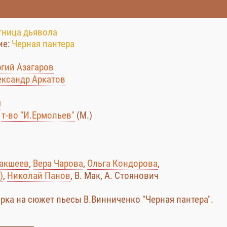
тница дьявола
ие:
Черная пантера
ргий Азагаров
ександр Аркатов
я
:
т-во "И.Ермольев"
(М.)
Бакшеев
,
Вера Чарова
,
Ольга Кондорова
,
)
,
Николай Панов
, В. Мак, А. Стоянович
рка на сюжет пьесы В.Винниченко "Черная пантера".