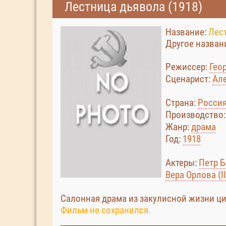
Лестница дьявола (1918)
Название:
Лес
Другое назван
Режиссер:
Гео
Сценарист:
Ал
Страна:
Росси
Производство
Жанр:
драма
Год:
1918
Актеры:
Петр 
Вера Орлова (II
Салонная драма из закулисной жизни ци
Фильм не сохранился.