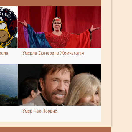
иала
Умерла Екатерина Жемчужная
Умер Чак Норрис