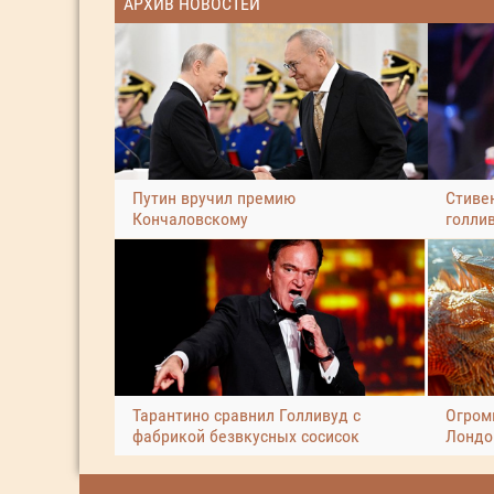
АРХИВ НОВОСТЕЙ
Путин вручил премию
Стиве
Кончаловскому
голли
Тарантино сравнил Голливуд с
Огром
фабрикой безвкусных сосисок
Лондо