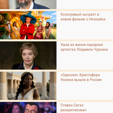
Кологривый сыграет в
новом фильме о Незнайке
Ушла из жизни народная
артистка Людмила Чурсина
«Одиссея» Кристофера
Нолана вышла в России
Стивен Сигал
раскритиковал