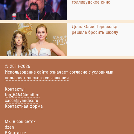
голливудское кино
Дочь Юлии Пересильд
решила бросить школу
© 2011-2026
Использование сайта означает согласие с условиями
пользовательского соглашения
Контакты
top_6464@mail.ru
cacca@yandex.ru
Контактная форма
Мы в соц сетях
dzen
ВКонтакте