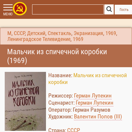
Гость
МЕНЮ
М
,
СССР
,
Детский
,
Спектакль
,
Экранизация
,
1969
,
Ленинградское Телевидение
,
1969
Мальчик из спичечной коробки
(1969)
Название:
Мальчик из спичечной
коробки
Режиссер:
Герман Лупекин
Сценарист:
Герман Лупекин
Оператор: Герман Разумов
Художник:
Валентин Попов (III)
Страна:
СССР