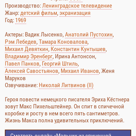
Производство:
Ленинградское телевидение
Жанр:
детский фильм
,
экранизация
Год:
1969
Актеры: Вадик Лысенко,
Анатолий Пустохин
,
Рэм Лебедев
,
Тамара Коновалова
,
Михаил Девяткин
,
Константин Кунтышев
,
Владимир Эренберг
, Ирина Антонсон,
Павел Панков
,
Георгий Штиль
,
Алексей Савостьянов
,
Михаил Иванов
, Женя
Маруков
Озвучивание:
Николай Литвинов (II)
Героя повести немецкого писателя Эриха Кёстнера
зовут Макс Пихельштейнер. Он спит в спичечной
коробке и росту в нем всего пять сантиметров.
Жизнь Макса полна удивительных приключений.
Смотреть онлайн «Мальчик из спичечной