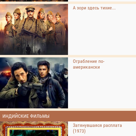
А зори здесь тихие...
Ограбление по-
американски
ИНДИЙСКИЕ ФИЛЬМЫ
Затянувшаяся расплата
(1973)