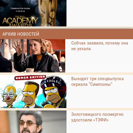
АРХИВ НОВОСТЕЙ
Собчак заявила, почему она
не уехала
Выходят три спецвыпуска
сериала "Симпсоны"
Золотовицкого посмертно
удостоили «ТЭФИ»