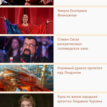
Умерла Екатерина
Жемчужная
Стивен Сигал
раскритиковал
голливудское кино
Огромный дракон пролетел
над Лондоном
Ушла из жизни народная
артистка Людмила Чурсина