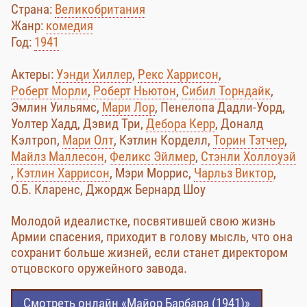
Страна:
Великобритания
Жанр:
комедия
Год:
1941
Актеры:
Уэнди Хиллер
,
Рекс Харрисон
,
Роберт Морли
,
Роберт Ньютон
,
Сибил Торндайк
,
Эмлин Уильямс,
Мари Лор
, Пенелопа Дадли-Уорд,
Уолтер Хадд, Дэвид Три,
Дебора Керр
, Доналд
Кэлтроп,
Мари Олт
, Кэтлин Корделл,
Торин Тэтчер
,
Майлз Маллесон
,
Феликс Эйлмер
,
Стэнли Холлоуэй
,
Кэтлин Харрисон
, Мэри Моррис,
Чарльз Виктор
,
О.Б. Кларенс, Джордж Бернард Шоу
Молодой идеалистке, посвятившей свою жизнь
Армии спасения, приходит в голову мысль, что она
сохранит больше жизней, если станет директором
отцовского оружейного завода.
Смотреть онлайн «Майор Барбара (1941)»