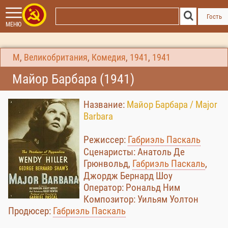
Гость
МЕНЮ
М
,
Великобритания
,
Комедия
,
1941
,
1941
Майор Барбара (1941)
Название:
Майор Барбара / Major
Barbara
Режиссер:
Габриэль Паскаль
Сценаристы: Анатоль Де
Грюнвольд,
Габриэль Паскаль
,
Джордж Бернард Шоу
Оператор: Рональд Ним
Композитор: Уильям Уолтон
Продюсер:
Габриэль Паскаль