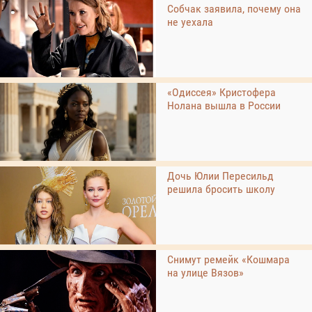
Собчак заявила, почему она
не уехала
«Одиссея» Кристофера
Нолана вышла в России
Дочь Юлии Пересильд
решила бросить школу
Снимут ремейк «Кошмара
на улице Вязов»