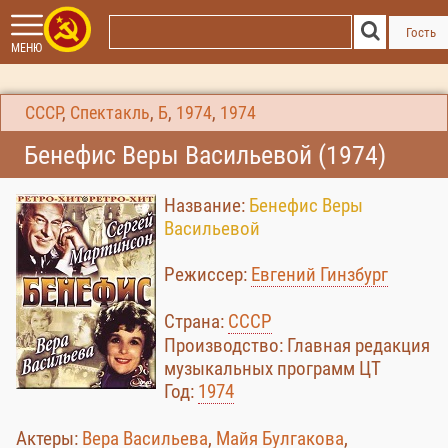
Гость
МЕНЮ
СССР
,
Спектакль
,
Б
,
1974
,
1974
Бенефис Веры Васильевой (1974)
Название:
Бенефис Веры
Васильевой
Режиссер:
Евгений Гинзбург
Страна:
СССР
Производство: Главная редакция
музыкальных программ ЦТ
Год:
1974
Актеры:
Вера Васильева
,
Майя Булгакова
,