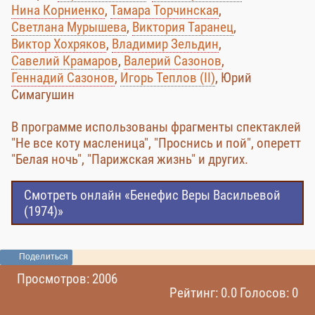
Нина Корниенко
,
Тамара Торчинская
,
Светлана Мурышева
,
Виктория Таранец
,
Виктор Хохряков
,
Владимир Зельдин
,
Савелий Крамаров
,
Валерий Сазонов
,
Геннадий Сазонов
,
Игорь Теплов (II)
, Юрий
Симагушин
В программе использованы фрагменты спектаклей
"Не все коту масленица", "Проснись и пой", оперетт
"Белая ночь", "Парижская жизнь" и других.
Смотреть онлайн «Бенефис Веры Васильевой
(1974)»
Поделиться
Просмотров: 2006
Рейтинг: 0.0 Голосов: 0