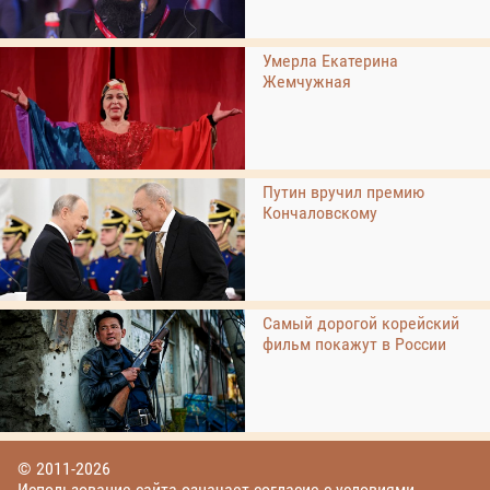
Умерла Екатерина
Жемчужная
Путин вручил премию
Кончаловскому
Самый дорогой корейский
фильм покажут в России
© 2011-2026
Использование сайта означает согласие с условиями