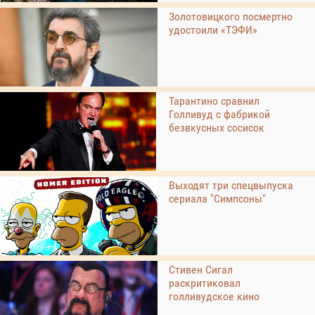
Золотовицкого посмертно
удостоили «ТЭФИ»
Тарантино сравнил
Голливуд с фабрикой
безвкусных сосисок
Выходят три спецвыпуска
сериала "Симпсоны"
Стивен Сигал
раскритиковал
голливудское кино