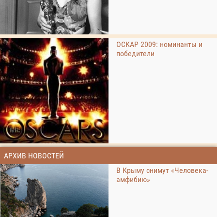
ОСКАР 2009: номинанты и
победители
АРХИВ НОВОСТЕЙ
В Крыму снимут «Человека-
амфибию»