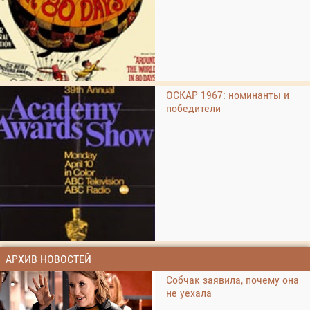
ОСКАР 1967: номинанты и
победители
АРХИВ НОВОСТЕЙ
Собчак заявила, почему она
не уехала