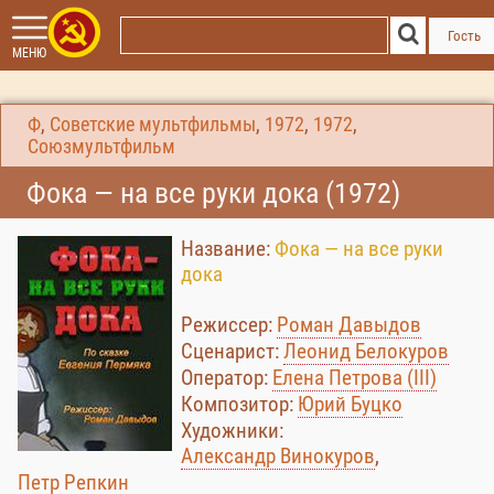
Гость
МЕНЮ
Ф
,
Советские мультфильмы
,
1972
,
1972
,
Союзмультфильм
Фока — на все руки дока (1972)
Название:
Фока — на все руки
дока
Режиссер:
Роман Давыдов
Сценарист:
Леонид Белокуров
Оператор:
Елена Петрова (III)
Композитор:
Юрий Буцко
Художники:
Александр Винокуров
,
Петр Репкин