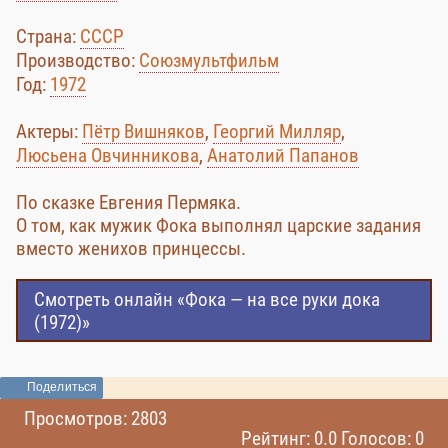
Страна:
СССР
Производство:
Союзмультфильм
Год:
1972
Актеры:
Пётр Вишняков
,
Георгий Милляр
,
Люсьена Овчинникова
,
Анатолий Папанов
По сказке Евгения Пермяка.
О том, как мужик Фока выполнял царские задания
вместо женихов принцессы.
Смотреть онлайн «Фока — на все руки дока
(1972)»
Поделиться
Просмотров: 2803
Рейтинг: 0.0 Голосов: 0