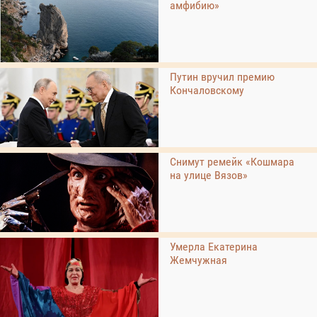
амфибию»
Путин вручил премию
Кончаловскому
Снимут ремейк «Кошмара
на улице Вязов»
Умерла Екатерина
Жемчужная