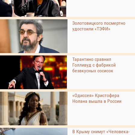
Золотовицкого посмертно
удостоили «ТЭФИ»
Тарантино сравнил
Голливуд с фабрикой
безвкусных сосисок
«Одиссея» Кристофера
Нолана вышла в России
В Крыму снимут «Человека-