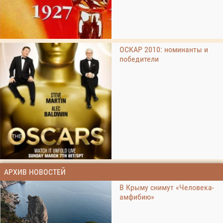
ОСКАР 2010: номинанты и
победители
АРХИВ НОВОСТЕЙ
В Крыму снимут «Человека-
амфибию»