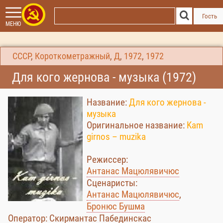
Гость
МЕНЮ
СССР
,
Короткометражный
,
Д
,
1972
,
1972
Для кого жернова - музыка (1972)
Название:
Для кого жернова -
музыка
Оригинальное название:
Kam
girnos – muzika
Режиссер:
Антанас Мацюлявичюс
Сценаристы:
Антанас Мацюлявичюс
,
Бронюс Бушма
Оператор: Скирмантас Пабединскас