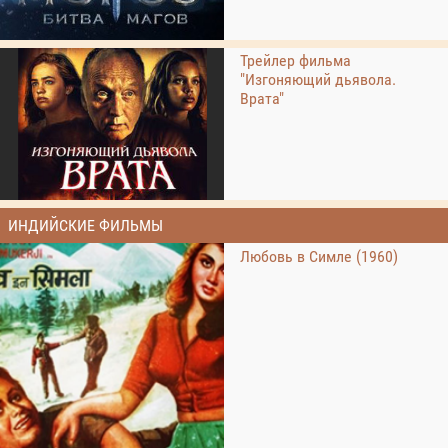
Трейлер фильма
"Изгоняющий дьявола.
Врата"
ИНДИЙСКИЕ ФИЛЬМЫ
Любовь в Симле (1960)