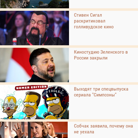
Стивен Сигал
раскритиковал
голливудское кино
Киностудию Зеленского в
России закрыли
Выходят три спецвыпуска
сериала "Симпсоны"
Собчак заявила, почему она
не уехала