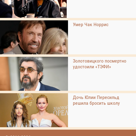
Умер Чак Норрис
Золотовицкого посмертно
удостоили «ТЭФИ»
Дочь Юлии Пересильд
решила бросить школу