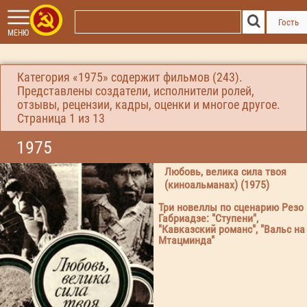
Гость
МЕНЮ
Категория «1975» содержит фильмов (243).
Представлены создатели, исполнители ролей,
отзывы, рецензии, кадры, оценки и многое другое.
Страница
1
из 13
1975
Любовь, велика сила твоя
(киноальманах) (1975)
Три новеллы по сценарию Резо
Габриадзе: "Ступени",
"Кавказский романс", "Вальс на
Мтацминда"