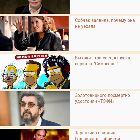
Собчак заявила, почему она
не уехала
Выходят три спецвыпуска
сериала "Симпсоны"
Золотовицкого посмертно
удостоили «ТЭФИ»
Тарантино сравнил
Голливуд с фабрикой