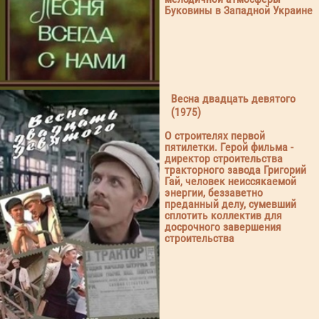
Буковины в Западной Украине
Весна двадцать девятого
(1975)
О строителях первой
пятилетки. Герой фильма -
директор строительства
тракторного завода Григорий
Гай, человек неиссякаемой
энергии, беззаветно
преданный делу, сумевший
сплотить коллектив для
досрочного завершения
строительства