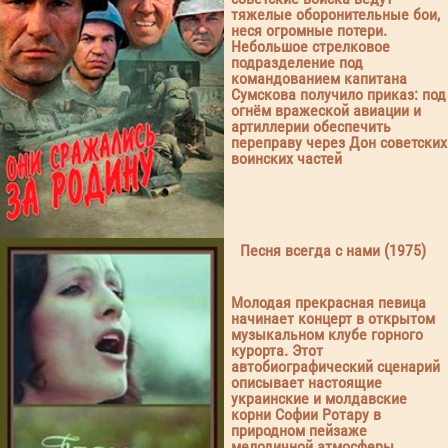
тяжелые оборонительные бои,
неся огромные потери.
Небольшое стрелковое
подразделение под
командованием капитана
Сумскова получило приказ: под
огнём вражеской авиации и
артиллерии обеспечить
переправу через Дон советских
воинских частей
Песня всегда с нами (1975)
Молодая прекрасная певица
начинает концерт в открытом
музыкальном клубе горного
курорта. Этот
автобиографический сценарий
описывает настоящие
украинские и молдавские
корни Софии Ротару в
природном пейзаже
мелодичной атмосферы