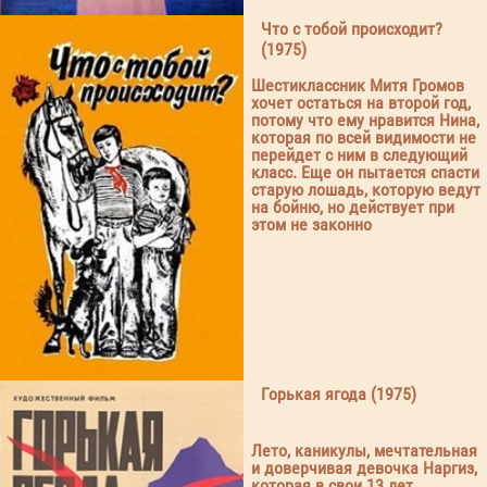
Что с тобой происходит?
(1975)
Шестиклассник Митя Громов
хочет остаться на второй год,
потому что ему нравится Нина,
которая по всей видимости не
перейдет с ним в следующий
класс. Еще он пытается спасти
старую лошадь, которую ведут
на бойню, но действует при
этом не законно
Горькая ягода (1975)
Лето, каникулы, мечтательная
и доверчивая девочка Наргиз,
которая в свои 13 лет