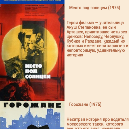
Место под солнцем (1975)
Герои фильма — учительница
Ануш Степановна, ее сын
Арташес, приютившие четырех
щенков: Непоседу, Чернушку,
Кубика и Раздана, каждый из
которых имеет свой характер и
неповторимую, удивительную
историю
Горожане (1975)
Нехитрая история про водителя
московского такси, которого
все, кто его знал, называли