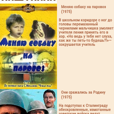
Меняю собаку на паровоз
(1975)
В школьном коридоре с ног до
головы перемазанный
чернилами мальчишка умоляет
учителя пения принять его в
хор. «Но ведь у тебя нет слуха,
как же ты петь-то будешь?!»—
сокрушается учитель
Они сражались за Родину
(1975)
На подступах к Сталинграду
обескровленные, измотанные
советские войска ведут