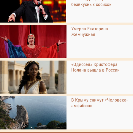
безвкусных сосисок
Умерла Екатерина
Жемчужная
«Одиссея» Кристофера
Нолана вышла в России
В Крыму снимут «Человека-
амфибию»