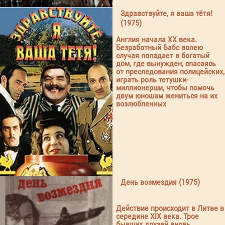
Здравствуйте, я ваша тётя!
(1975)
Англия начала ХХ века.
Безработный Бабс волею
случая попадает в богатый
дом, где вынужден, спасаясь
от преследования полицейских,
играть роль тетушки-
миллионерши, чтобы помочь
двум юношам жениться на их
возлюбленных
День возмездия (1975)
Действие происходит в Литве в
середине XIX века. Трое
бывших друзей вновь