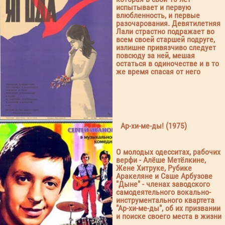
испытывает и первую
влюбленность, и первые
разочарования. Девятилетняя
Лали страстно подражает во
всем своей старшей подруге,
излишне привязчиво следует
повсюду за ней, мешая
остаться в одиночестве и в то
же время спасая от него
Ар-хи-ме-ды! (1975)
О молодых одесситах, рабочих
верфи - Алёше Метёлкине,
Жене Хитруке, Рубике
Аракеляне и Саше Арбузове
"Дыне" - членах заводского
самодеятельного вокально-
инструментального квартета
"Ар-хи-ме-ды", об их призвании
и поиске своего места в жизни