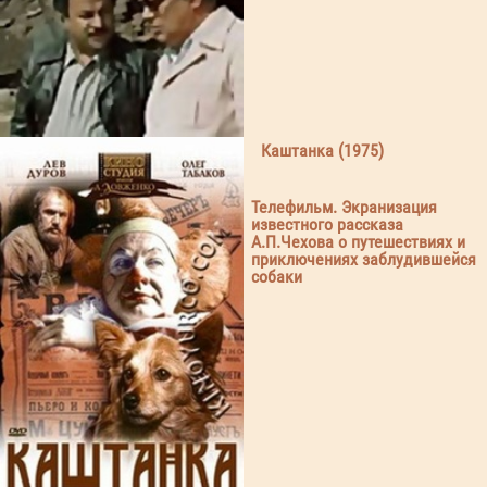
Каштанка (1975)
Телефильм. Экранизация
известного рассказа
А.П.Чехова о путешествиях и
приключениях заблудившейся
собаки