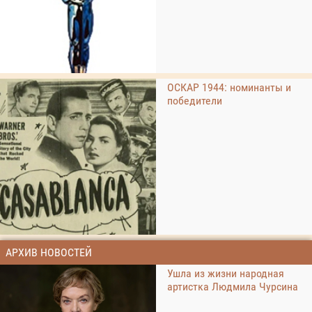
ОСКАР 1944: номинанты и
победители
АРХИВ НОВОСТЕЙ
Ушла из жизни народная
артистка Людмила Чурсина