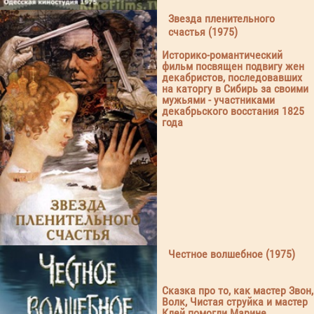
Звезда пленительного
счастья (1975)
Историко-романтический
фильм посвящен подвигу жен
декабристов, последовавших
на каторгу в Сибирь за своими
мужьями - участниками
декабрьского восстания 1825
года
Честное волшебное (1975)
Сказка про то, как мастер Звон,
Волк, Чистая струйка и мастер
Клей помогли Марине