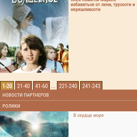
избавиться от лени, трусости и
неряшливости
1-20
21-40
41-60
...
221-240
241-243
НОВОСТИ ПАРТНЕРОВ
РОЛИКИ
В сердце моря