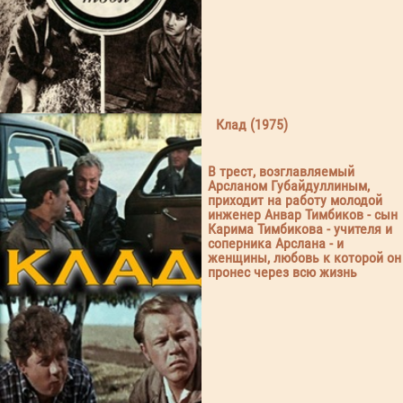
Клад (1975)
В трест, возглавляемый
Арсланом Губайдуллиным,
приходит на работу молодой
инженер Анвар Тимбиков - сын
Карима Тимбикова - учителя и
соперника Арслана - и
женщины, любовь к которой он
пронес через всю жизнь