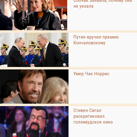
Собчак заявила, почему она
не уехала
Путин вручил премию
Кончаловскому
Умер Чак Норрис
Стивен Сигал
раскритиковал
голливудское кино