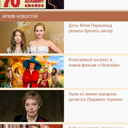
АРХИВ НОВОСТЕЙ
Дочь Юлии Пересильд
решила бросить школу
Кологривый сыграет в
новом фильме о Незнайке
Ушла из жизни народная
артистка Людмила Чурсина