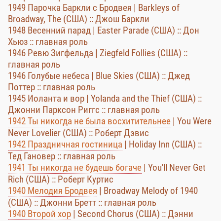
1949 Парочка Баркли с Бродвея | Barkleys of
Broadway, The (США) :: Джош Баркли
1948 Весенний парад | Easter Parade (США) :: Дон
Хьюз :: главная роль
1946 Ревю Зигфельда | Ziegfeld Follies (США) ::
главная роль
1946 Голубые небеса | Blue Skies (США) :: Джед
Поттер :: главная роль
1945 Иоланта и вор | Yolanda and the Thief (США) ::
Джонни Парксон Риггс :: главная роль
1942 Ты никогда не была восхитительнее
| You Were
Never Lovelier (США) :: Роберт Дэвис
1942 Праздничная гостиница
| Holiday Inn (США) ::
Тед Гановер :: главная роль
1941 Ты никогда не будешь богаче
| You'll Never Get
Rich (США) :: Роберт Куртис
1940 Мелодия Бродвея
| Broadway Melody of 1940
(США) :: Джонни Бретт :: главная роль
1940 Второй хор
| Second Chorus (США) :: Дэнни