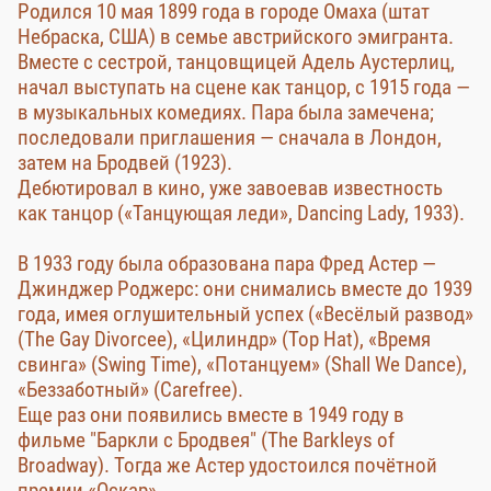
Родился 10 мая 1899 года в городе Омаха (штат
Небраска, США) в семье австрийского эмигранта.
Вместе с сестрой, танцовщицей Адель Аустерлиц,
начал выступать на сцене как танцор, с 1915 года —
в музыкальных комедиях. Пара была замечена;
последовали приглашения — сначала в Лондон,
затем на Бродвей (1923).
Дебютировал в кино, уже завоевав известность
как танцор («Танцующая леди», Dancing Lady, 1933).
В 1933 году была образована пара Фред Астер —
Джинджер Роджерс: они снимались вместе до 1939
года, имея оглушительный успех («Весёлый развод»
(The Gay Divorcee), «Цилиндр» (Top Hat), «Время
свинга» (Swing Time), «Потанцуем» (Shall We Dance),
«Беззаботный» (Carefree).
Еще раз они появились вместе в 1949 году в
фильме "Баркли с Бродвея" (The Barkleys of
Broadway). Тогда же Астер удостоился почётной
премии «Оскар».