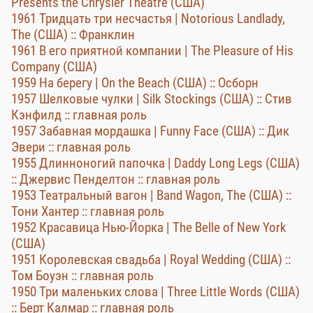
Presents the Chrysler Theatre (США)
1961 Тридцать три несчастья | Notorious Landlady,
The (США) :: Франклин
1961 В его приятной компании | The Pleasure of His
Company (США)
1959 На берегу | On the Beach (США) :: Осборн
1957 Шелковые чулки | Silk Stockings (США) :: Стив
Кэнфилд :: главная роль
1957 Забавная мордашка | Funny Face (США) :: Дик
Эвери :: главная роль
1955 Длинноногий папочка | Daddy Long Legs (США)
:: Джервис Пенделтон :: главная роль
1953 Театральный вагон | Band Wagon, The (США) ::
Тони Хантер :: главная роль
1952 Красавица Нью-Йорка | The Belle of New York
(США)
1951 Королевская свадьба | Royal Wedding (США) ::
Том Боуэн :: главная роль
1950 Три маленьких слова | Three Little Words (США)
:: Берт Калмар :: главная роль