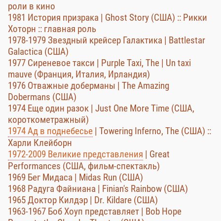
роли в кино
1981 История призрака | Ghost Story (США) :: Рикки
Хоторн :: главная роль
1978-1979 Звездный крейсер Галактика | Battlestar
Galactica (США)
1977 Сиреневое такси | Purple Taxi, The | Un taxi
mauve (Франция, Италия, Ирландия)
1976 Отважные доберманы | The Amazing
Dobermans (США)
1974 Еще один разок | Just One More Time (США,
короткометражный)
1974 Ад в поднебесье
| Towering Inferno, The (США) ::
Харли Клейборн
1972-2009 Великие представления
| Great
Performances (США, фильм-спектакль)
1969 Бег Мидаса | Midas Run (США)
1968 Радуга Файниана | Finian's Rainbow (США)
1965 Доктор Килдэр | Dr. Kildare (США)
1963-1967 Боб Хоуп представляет | Bob Hope