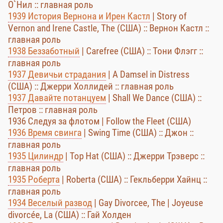
О`Нил :: главная роль
1939 История Вернона и Ирен Кастл
| Story of
Vernon and Irene Castle, The (США) :: Вернон Кастл ::
главная роль
1938 Беззаботный
| Carefree (США) :: Тони Флэгг ::
главная роль
1937 Девичьи страдания
| A Damsel in Distress
(США) :: Джерри Холлидей :: главная роль
1937 Давайте потанцуем
| Shall We Dance (США) ::
Петров :: главная роль
1936 Следуя за флотом | Follow the Fleet (США)
1936 Время свинга
| Swing Time (США) :: Джон ::
главная роль
1935 Цилиндр
| Top Hat (США) :: Джерри Трэверс ::
главная роль
1935 Роберта
| Roberta (США) :: Гекльберри Хайнц ::
главная роль
1934 Веселый развод
| Gay Divorcee, The | Joyeuse
divorcée, La (США) :: Гай Холден