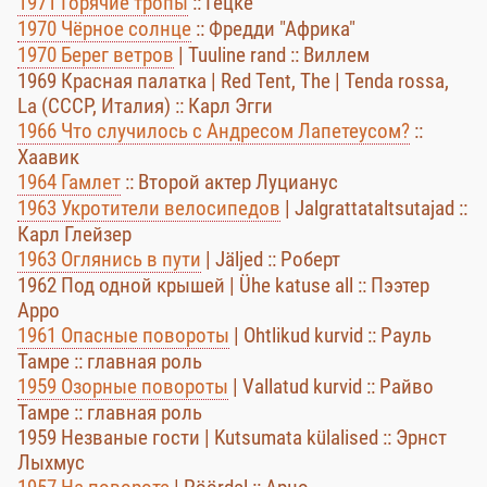
1971 Горячие тропы
:: Гецке
1970 Чёрное солнце
:: Фредди "Африка"
1970 Берег ветров
| Tuuline rand :: Виллем
1969 Красная палатка | Red Tent, The | Tenda rossa,
La (СССР, Италия) :: Карл Эгги
1966 Что случилось с Андресом Лапетеусом?
::
Хаавик
1964 Гамлет
:: Второй актер Луцианус
1963 Укротители велосипедов
| Jalgrattataltsutajad ::
Карл Глейзер
1963 Оглянись в пути
| Jäljed :: Роберт
1962 Под одной крышей | Ühe katuse all :: Пээтер
Арро
1961 Опасные повороты
| Ohtlikud kurvid :: Рауль
Тамре :: главная роль
1959 Озорные повороты
| Vallatud kurvid :: Райво
Тамре :: главная роль
1959 Незваные гости | Kutsumata külalised :: Эрнст
Лыхмус