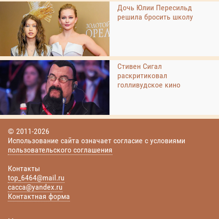
Дочь Юлии Пересильд
решила бросить школу
Стивен Сигал
раскритиковал
голливудское кино
© 2011-2026
Использование сайта означает согласие с условиями
пользовательского соглашения
Контакты
top_6464@mail.ru
cacca@yandex.ru
Контактная форма