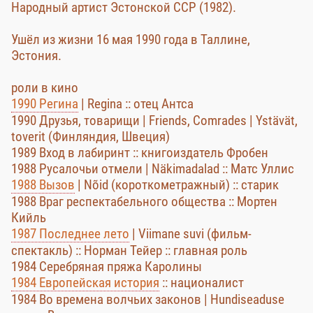
Народный артист Эстонской ССР (1982).
Ушёл из жизни 16 мая 1990 года в Таллине,
Эстония.
роли в кино
1990 Регина
| Regina :: отец Антса
1990 Друзья, товарищи | Friends, Comrades | Ystävät,
toverit (Финляндия, Швеция)
1989 Вход в лабиринт :: книгоиздатель Фробен
1988 Русалочьи отмели | Näkimadalad :: Матс Уллис
1988 Вызов
| Nõid (короткометражный) :: старик
1988 Враг респектабельного общества :: Мортен
Кийль
1987 Последнее лето
| Viimane suvi (фильм-
спектакль) :: Норман Тейер :: главная роль
1984 Серебряная пряжа Каролины
1984 Европейская история
:: националист
1984 Во времена волчьих законов | Hundiseaduse