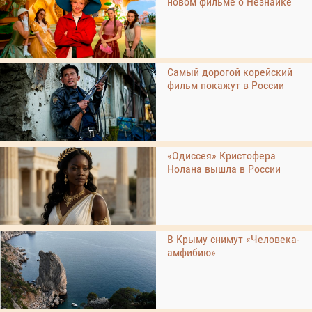
новом фильме о Незнайке
Самый дорогой корейский
фильм покажут в России
«Одиссея» Кристофера
Нолана вышла в России
В Крыму снимут «Человека-
амфибию»