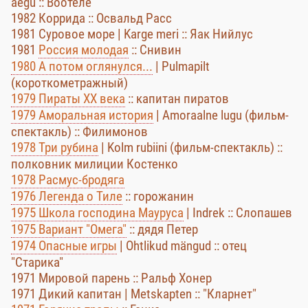
aegu :: Воотеле
1982 Коррида :: Освальд Расс
1981 Суровое море | Karge meri :: Яак Нийлус
1981
Россия молодая
:: Снивин
1980 А потом оглянулся...
| Pulmapilt
(короткометражный)
1979 Пираты XX века
:: капитан пиратов
1979 Аморальная история
| Amoraalne lugu (фильм-
спектакль) :: Филимонов
1978 Три рубина
| Kolm rubiini (фильм-спектакль) ::
полковник милиции Костенко
1978 Расмус-бродяга
1976 Легенда о Тиле
:: горожанин
1975 Школа господина Мауруса
| Indrek :: Слопашев
1975 Вариант "Омега"
:: дядя Петер
1974 Опасные игры
| Ohtlikud mängud :: отец
"Старика"
1971 Мировой парень :: Ральф Хонер
1971 Дикий капитан | Metskapten :: "Кларнет"