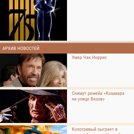
АРХИВ НОВОСТЕЙ
Умер Чак Норрис
Снимут ремейк «Кошмара
на улице Вязов»
Кологривый сыграет в