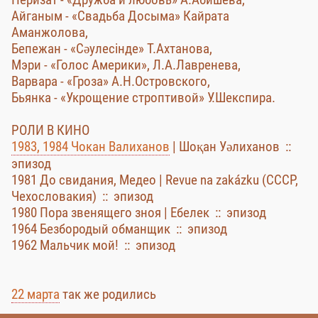
Айганым - «Свадьба Досыма» Кайрата
Аманжолова,
Бепежан - «Сәулесінде» Т.Ахтанова,
Мэри - «Голос Америки», Л.А.Лавренева,
Варвара - «Гроза» А.Н.Островского,
Бьянка - «Укрощение строптивой» У.Шекспира.
РОЛИ В КИНО
1983, 1984 Чокан Валиханов
| Шоқан Уәлиханов ::
эпизод
1981 До свидания, Медео | Revue na zakázku (СССР,
Чехословакия) :: эпизод
1980 Пора звенящего зноя | Ебелек :: эпизод
1964 Безбородый обманщик :: эпизод
1962 Мальчик мой! :: эпизод
22 марта
так же родились