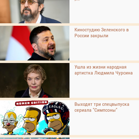
Киностудию Зеленского в
России закрыли
Ушла из жизни народная
артистка Людмила Чурсина
Выходят три спецвыпуска
сериала "Симпсоны"