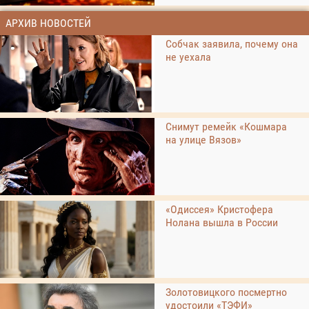
АРХИВ НОВОСТЕЙ
Собчак заявила, почему она
не уехала
Снимут ремейк «Кошмара
на улице Вязов»
«Одиссея» Кристофера
Нолана вышла в России
Золотовицкого посмертно
удостоили «ТЭФИ»