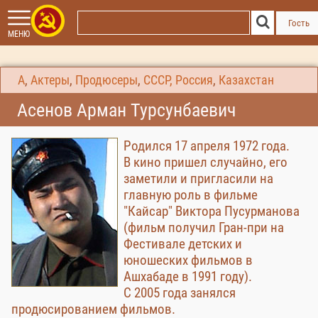
Гость
МЕНЮ
А
,
Актеры
,
Продюсеры
,
СССР, Россия
,
Казахстан
Асенов Арман Турсунбаевич
Родился 17 апреля 1972 года.
В кино пришел случайно, его
заметили и пригласили на
главную роль в фильме
"Кайсар" Виктора Пусурманова
(фильм получил Гран-при на
Фестивале детских и
юношеских фильмов в
Ашхабаде в 1991 году).
С 2005 года занялся
продюсированием фильмов.