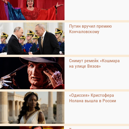
Путин вручил премию
Кончаловскому
Снимут ремейк «Кошмара
на улице Вязов»
«Одиссея» Кристофера
Нолана вышла в России