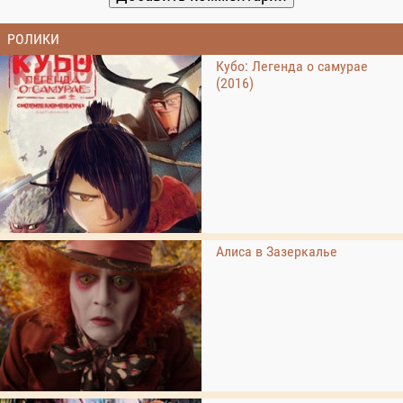
РОЛИКИ
Кубо: Легенда о самурае
(2016)
Алиса в Зазеркалье