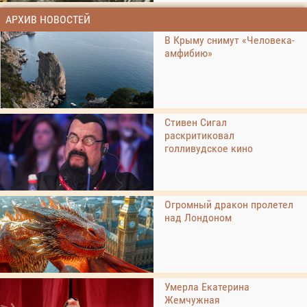
АРХИВ НОВОСТЕЙ
В Крыму снимут «Человека-
амфибию»
Стивен Сигал
раскритиковал
голливудское кино
Огромный дракон пролетел
над Лондоном
Умерла Екатерина
Жемчужная