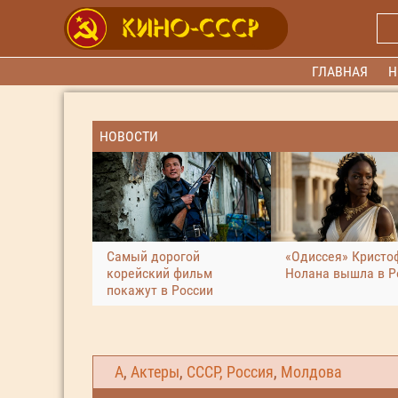
ГЛАВНАЯ
Н
НОВОСТИ
Самый дорогой
«Одиссея» Кристо
корейский фильм
Нолана вышла в Р
покажут в России
А
,
Актеры
,
СССР, Россия
,
Молдова