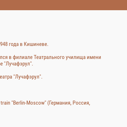
1948 года в Кишиневе.
чился в филиале Театрального училища имени
е "Лучафэрул".
театра "Лучафэрул".
 train "Berlin-Moscow" (Германия, Россия,