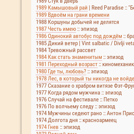
1989 Стук в дверь
1989 Камышовый рай
| Reed Paradise :: 
1989 Вдвоём на грани времени
1988 Коршуны добычей не делятся
1987 Честь имею
:: эпизод
1986 Одинокий автобус под дождём
:: б
1985 Дикий ветер | Vint salbatic / Divlji v
1984 Тревожный рассвет
1984 Как стать знаменитым
:: эпизод
1981 Переходный возраст
:: киномеханик
1980 Где ты, любовь?
:: эпизод
1978 Лес, в который ты никогда не войд
1977 Сказание о храбром витязе Фэт-Фрум
1977 Когда рядом мужчина :: эпизод
1976 Случай на фестивале :: Петко
1976 По волчьему следу :: эпизод
1974 Мужчины седеют рано :: Антон При
1974 Долгота дня :: красноармеец
1974 Гнев
:: эпизод