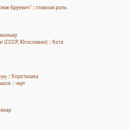
"Бомж-Бруевич" :: главная роль
раконьер
etar (СССР, Югославия) :: Кота
ешь
:: Коротышка
осе :: черт
секар