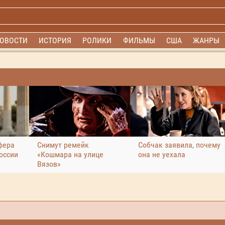
ОВОСТИ
ИСТОРИЯ
РОЛИКИ
ФИЛЬМЫ
США
ЖАНРЫ
фера
Снимут ремейк
Собчак заявила, почему
оссии
«Кошмара на улице
она не уехала
Вязов»