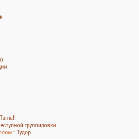
к
х)
ции
 Turna!!
реступной группировки
волом
:: Тудор