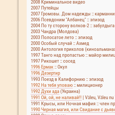
2008 Криминальное видео
2007 Путейцы
2007 Громовы. Дом надежды :: карманни
2006 Псевдоним "Албанец" :: эпизод
2004 По ту сторону волков-2 :: забулдыга
2003 Чандра (Молдова)
2003 Полосатое лето :: эпизод
2000 Особый случай :: Ахмед
2000 Антология приколов (киноальмана
1997 Танго над пропастью :: майор мили
1997 Рикошет :: сосед
1996 Ермак
:: Окул
1996 Дезертир
1993 Поезд в Калифорнию :: эпизод
1992 На тебя уповаю
:: милиционер
1992 Духи ада
(Украина)
1991 Ой, ой, не наливай!!
| Văleu, Văleu nu
1991 Крысы, или Ночная мафия :: член п
1990 Черная магия, или Свидание с дья