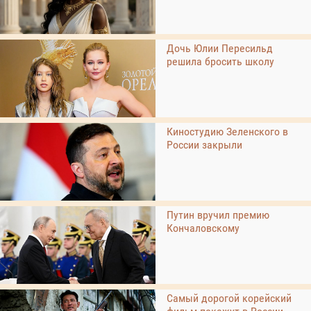
Дочь Юлии Пересильд
решила бросить школу
Киностудию Зеленского в
России закрыли
Путин вручил премию
Кончаловскому
Самый дорогой корейский