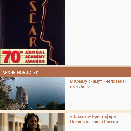
АРХИВ НОВОСТЕЙ
В Крыму снимут «Человека-
амфибию»
«Одиссея» Кристофера
Нолана вышла в России