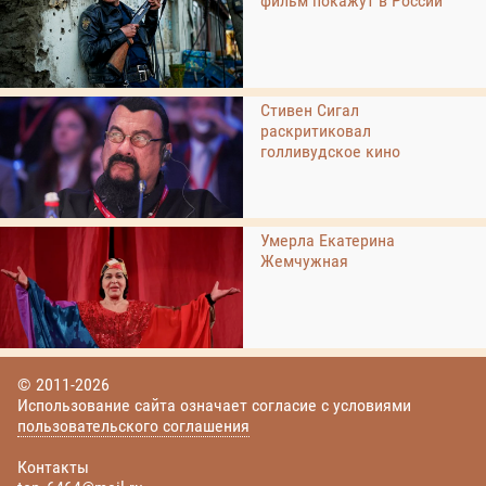
фильм покажут в России
Стивен Сигал
раскритиковал
голливудское кино
Умерла Екатерина
Жемчужная
© 2011-2026
Использование сайта означает согласие с условиями
пользовательского соглашения
Контакты