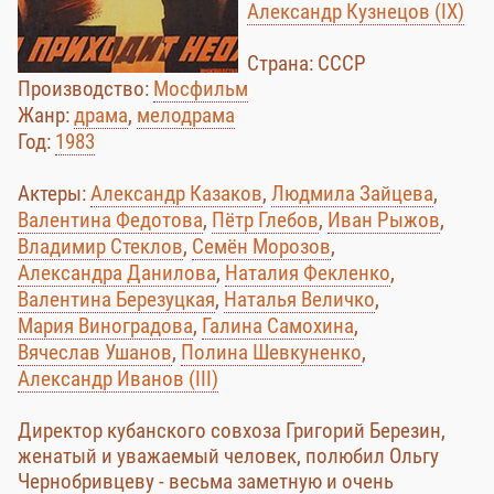
Александр Кузнецов (IX)
Страна: СССР
Производство:
Мосфильм
Жанр:
драма
,
мелодрама
Год:
1983
Актеры:
Александр Казаков
,
Людмила Зайцева
,
Валентина Федотова
,
Пётр Глебов
,
Иван Рыжов
,
Владимир Стеклов
,
Семён Морозов
,
Александра Данилова
,
Наталия Фекленко
,
Валентина Березуцкая
,
Наталья Величко
,
Мария Виноградова
,
Галина Самохина
,
Вячеслав Ушанов
,
Полина Шевкуненко
,
Александр Иванов (III)
Директор кубанского совхоза Григорий Березин,
женатый и уважаемый человек, полюбил Ольгу
Чернобривцеву - весьма заметную и очень