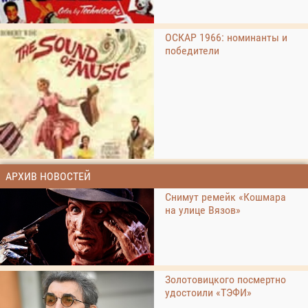
ОСКАР 1966: номинанты и
победители
АРХИВ НОВОСТЕЙ
Снимут ремейк «Кошмара
на улице Вязов»
Золотовицкого посмертно
удостоили «ТЭФИ»