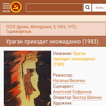
Гость
МЕНЮ
СССР
,
Драма
,
Мелодрама
,
У
,
1983
,
1972
,
Таджикфильм
Ураган приходит неожиданно (1983)
Название:
Ураган
приходит неожиданно
(1983)
Режиссер:
Наталья Величко
Сценарист:
Анатолий Софронов
Оператор:
Виктор Шейнин
Художник: