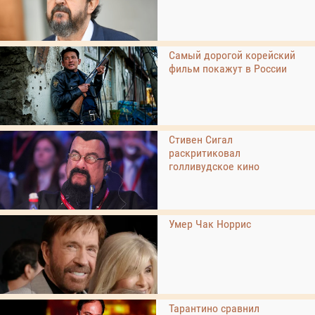
Самый дорогой корейский
фильм покажут в России
Стивен Сигал
раскритиковал
голливудское кино
Умер Чак Норрис
Тарантино сравнил