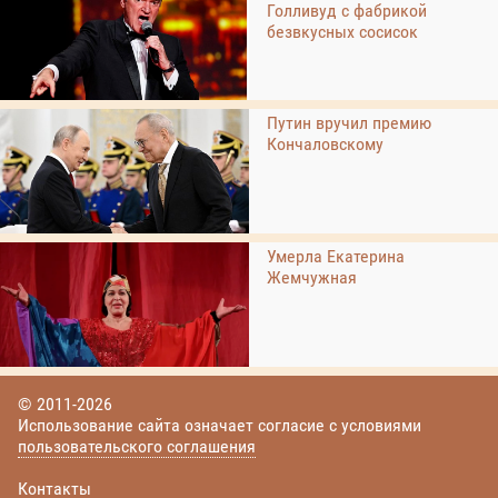
Голливуд с фабрикой
безвкусных сосисок
Путин вручил премию
Кончаловскому
Умерла Екатерина
Жемчужная
© 2011-2026
Использование сайта означает согласие с условиями
пользовательского соглашения
Контакты